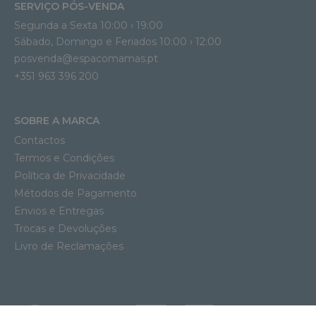
SERVIÇO PÓS-VENDA
Segunda a Sexta 10:00 › 19:00
Sábado, Domingo e Feriados 10:00 › 12:00
posvenda@espacomamas.pt
+351 963 396 200
SOBRE A MARCA
Contactos
Termos e Condições
Política de Privacidade
Métodos de Pagamento
Envios e Entregas
Trocas e Devoluções
Livro de Reclamações