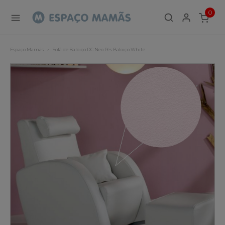
0
ITEMS
Espaço Mamãs
Sofá de Baloiço DC Neo Pés Baloiço White