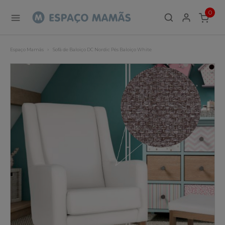
0
ITEMS
Espaço Mamãs
Sofá de Baloiço DC Nordic Pés Baloiço White