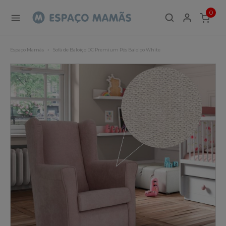
0
ITEMS
Espaço Mamãs
Sofá de Baloiço DC Premium Pés Baloiço White