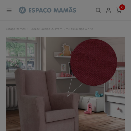
0
ITEMS
Espaço Mamãs
Sofá de Baloiço DC Premium Pés Baloiço White