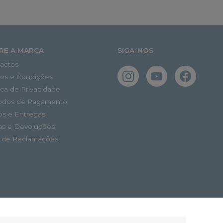
RE A MARCA
SIGA-NOS
actos
os e Condições
tica de Privacidade
odos de Pagamento
os e Entregas
as e Devoluções
o de Reclamações