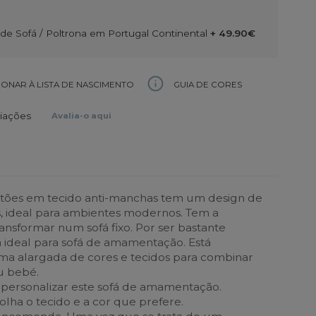
e Sofá / Poltrona em Portugal Continental
+ 49.90€
GUIA DE CORES
IONAR À LISTA DE NASCIMENTO
liações
Avalia-o aqui
otões em tecido anti-manchas tem um design de
, ideal para ambientes modernos. Tem a
ransformar num sofá fixo. Por ser bastante
 ideal para sofá de amamentação. Está
ma alargada de cores e tecidos para combinar
u bebé.
personalizar este sofá de amamentação.
lha o tecido e a cor que prefere.