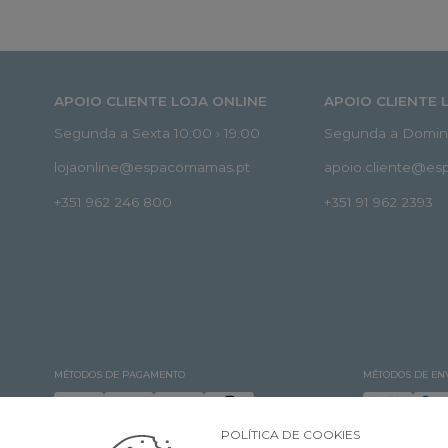
APOIO CLIENTE LOJA ONLINE
APOIO CLIENTE 
Segunda a Sexta 10:00 › 19:00
Segunda a Doming
lojaonline@espacomamas.pt
apoio.cliente@e
+351 962 246 800
+351 91 962 2393
MÉTODOS DE PAGAMENTO
MÉTODOS DE EN
POLÍTICA DE COOKIES