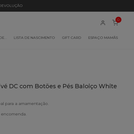
 DEVOLUÇÃO
0
 DE…
LISTA DE NASCIMENTO
GIFT CARD
ESPAÇO MAMÃS
rivé DC com Botões e Pés Baloiço White
eal para a amamentação.
b encomenda.