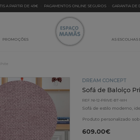
TIS A PARTIR DE 49€
·
PAGAMENTOS ONLINE SEGUROS
·
GARANTIA DE
PROMOÇÕES
AS ESCOLHAS
White
DREAM CONCEPT
Sofá de Baloiço P
REF: NI-12-PRIVE-BT-WH
Sofá de estilo moderno, id
Produto personalizado so
609.00€