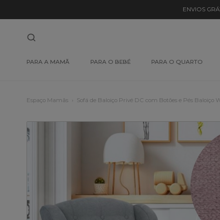
ENVIOS GRÁ
PARA A MAMÃ
PARA O BEBÉ
PARA O QUARTO
Espaço Mamãs
Sofá de Baloiço Privé DC com Botões e Pés Baloiço 