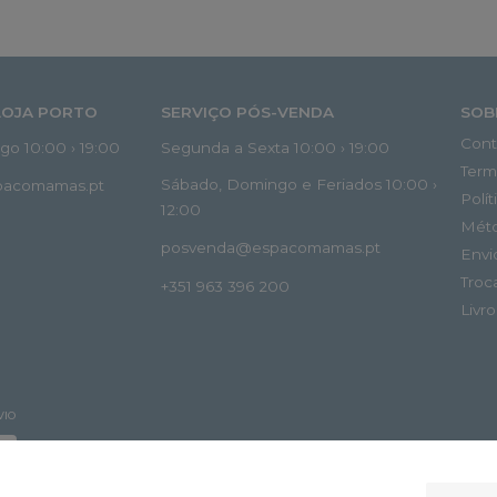
LOJA PORTO
SERVIÇO PÓS-VENDA
SOB
Cont
o 10:00 › 19:00
Segunda a Sexta 10:00 › 19:00
Term
Sábado, Domingo e Feriados 10:00 ›
spacomamas.pt
Polí
12:00
Mét
posvenda@espacomamas.pt
Envi
Troc
+351 963 396 200
Livr
VIO