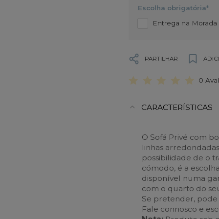
Escolha obrigatória*
Entrega na Morada d
PARTILHAR
ADIC
0 Ava
CARACTERÍSTICAS
O Sofá Privé com b
linhas arredondadas
possibilidade de o t
cómodo, é a escolha
disponível numa ga
com o quarto do se
Se pretender, pode 
Fale connosco e esco