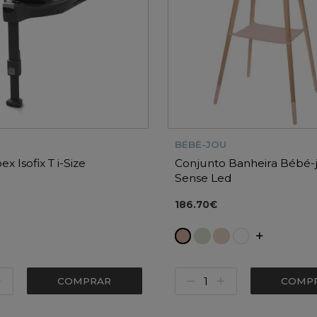
BÉBÉ-JOU
x Isofix T i-Size
Conjunto Banheira Bébé-
Sense Led
186.70€
COMPRAR
COMP