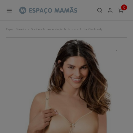
0
ITEMS
Espaço Mamãs
Soutien Amamentação Acolchoado Anita Miss Lovely