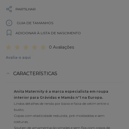
PARTILHAR
GUIA DE TAMANHOS
ADICIONAR À LISTA DE NASCIMENTO
0 Avaliações
Avalia-o aqui
CARACTERÍSTICAS
Anita Maternity é a marca especialista em roupa
interior para Grávidas e Mamãs nº1 na Europa.
Lindos detalhes de renda por baixo e faixa de cetim entre o
busto;
Copas com elasticidade reduzida, pré-moldaddas e sem
costuras;
Soutien de amamentação simples e sem fios com copos de