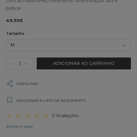
com as mãos livres, oferecendo uma extração fácil e
prática!
49.50€
Tamanho
M
ADICIONAR AO CARRINHO
PARTILHAR
ADICIONAR À LISTA DE NASCIMENTO
0 Avaliações
Avalia-o aqui