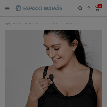
0
ITEMS
Espaço Mamãs
Soutien de Amamentação e Extração Medela 3 em 1