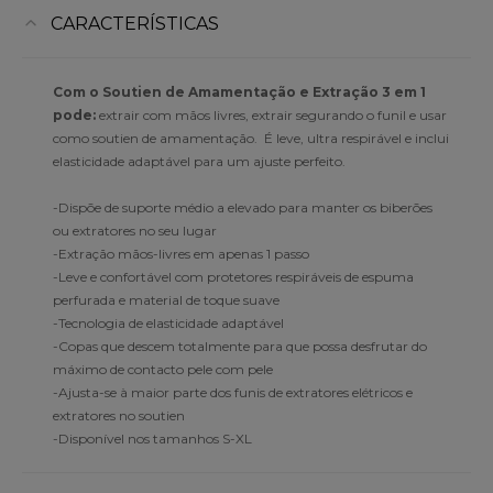
CARACTERÍSTICAS
Com o Soutien de Amamentação e Extração 3 em 1
pode:
extrair com mãos livres, extrair segurando o funil e usar
como soutien de amamentação. É leve, ultra respirável e inclui
elasticidade adaptável para um ajuste perfeito.
-Dispõe de suporte médio a elevado para manter os biberões
ou extratores no seu lugar
-Extração mãos-livres em apenas 1 passo
-Leve e confortável com protetores respiráveis de espuma
perfurada e material de toque suave
-Tecnologia de elasticidade adaptável
-Copas que descem totalmente para que possa desfrutar do
máximo de contacto pele com pele
-Ajusta-se à maior parte dos funis de extratores elétricos e
extratores no soutien
-Disponível nos tamanhos S-XL