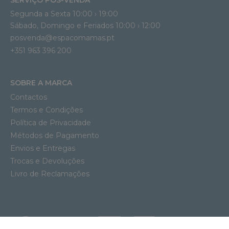
Segunda a Sexta 10:00 › 19:00
Sábado, Domingo e Feriados 10:00 › 12:00
posvenda@espacomamas.pt
+351 963 396 200
SOBRE A MARCA
Contactos
Termos e Condições
Política de Privacidade
Métodos de Pagamento
Envios e Entregas
Trocas e Devoluções
Livro de Reclamações