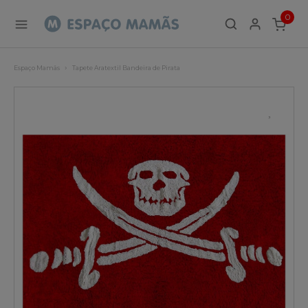
0
ITEMS
Espaço Mamãs
Tapete Aratextil Bandeira de Pirata