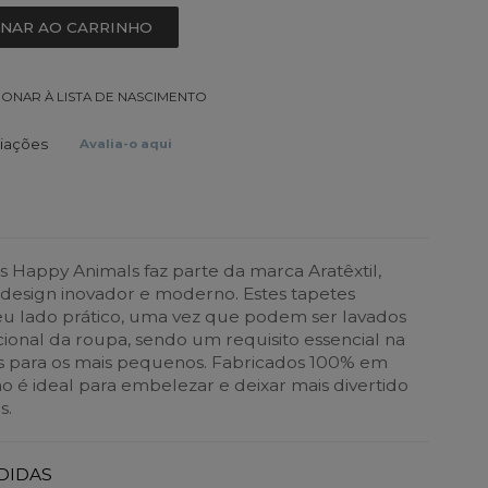
ONAR AO CARRINHO
IONAR À LISTA DE NASCIMENTO
liações
Avalia-o aqui
s Happy Animals faz parte da marca Aratêxtil,
design inovador e moderno. Estes tapetes
u lado prático, uma vez que podem ser lavados
onal da roupa, sendo um requisito essencial na
s para os mais pequenos. Fabricados 100% em
o é ideal para embelezar e deixar mais divertido
s.
DIDAS