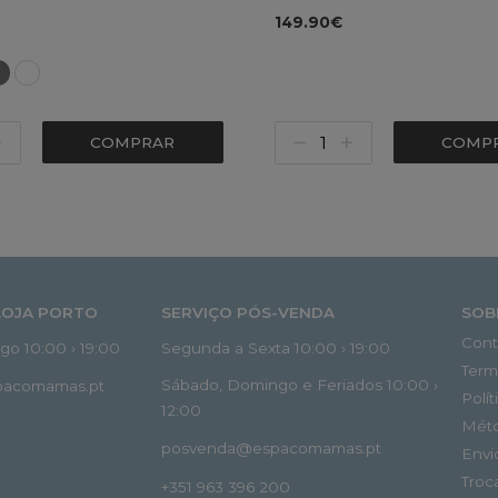
149.90€
COMPRAR
COMP
LOJA PORTO
SERVIÇO PÓS-VENDA
SOB
Cont
o 10:00 › 19:00
Segunda a Sexta 10:00 › 19:00
Term
Sábado, Domingo e Feriados 10:00 ›
spacomamas.pt
Polí
12:00
Mét
posvenda@espacomamas.pt
Envi
Troc
+351 963 396 200