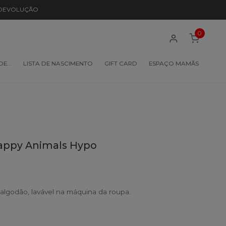
 DEVOLUÇÃO
0
 DE…
LISTA DE NASCIMENTO
GIFT CARD
ESPAÇO MAMÃS
Happy Animals Hypo
algodão, lavável na máquina da roupa.