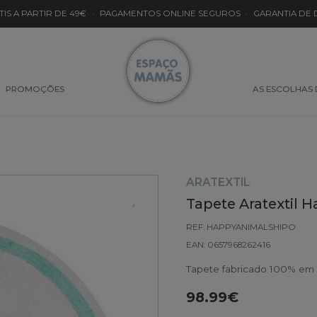
TIS A PARTIR DE 49€
·
PAGAMENTOS ONLINE SEGUROS
·
GARANTIA DE
PROMOÇÕES
AS ESCOLHAS
ARATEXTIL
Tapete Aratextil 
REF: HAPPYANIMALSHIPO
EAN: 0657968262416
Tapete fabricado 100% em 
98.99€