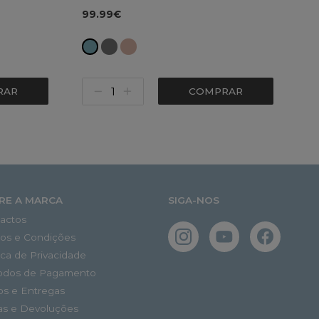
99.99€
RAR
COMPRAR
RE A MARCA
SIGA-NOS
actos
os e Condições
tica de Privacidade
odos de Pagamento
os e Entregas
as e Devoluções