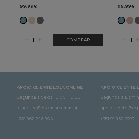
99.99€
99.99€
COMPRAR
APOIO CLIENTE LOJA ONLINE
APOIO CLIENTE 
Segunda a Sexta 10:00 › 19:00
Segunda a Doming
lojaonline@espacomamas.pt
apoio.cliente@e
+351 962 246 800
+351 91 962 2393