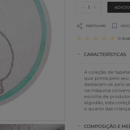
ADICI
PARTILHAR
ADIC
0 Ava
CARACTERÍSTICAS
A coleção de tapete
que prima pelo seu 
destacam-se pelo se
na máquina convenci
escolha de produto
algodão, esta coleçã
o quarto das criança
COMPOSIÇÃO E ME