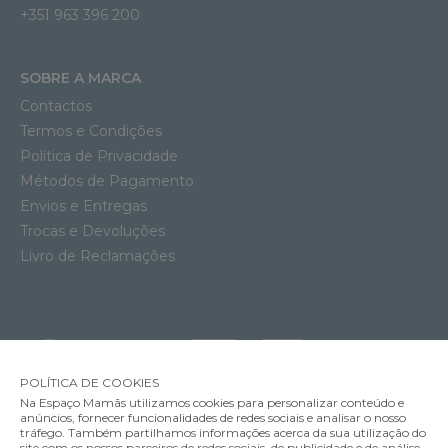
+351 963 396 200
SOBRE A MARCA
Contactos
Termos e Condições
Política de Privacidade
Métodos de Pagamento
Envios e Entregas
Trocas e Devoluções
Livro de Reclamações
POLÍTICA DE COOKIES
Na Espaço Mamãs utilizamos cookies para personalizar conteúdo e
anúncios, fornecer funcionalidades de redes sociais e analisar o nosso
tráfego. Também partilhamos informações acerca da sua utilização do
site com os nossos parceiros de redes sociais, de publicidade e de análise,