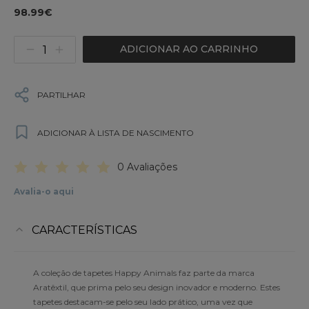
98.99€
ADICIONAR AO CARRINHO
PARTILHAR
ADICIONAR À LISTA DE NASCIMENTO
0 Avaliações
Avalia-o aqui
CARACTERÍSTICAS
A coleção de tapetes Happy Animals faz parte da marca
Aratêxtil, que prima pelo seu design inovador e moderno. Estes
tapetes destacam-se pelo seu lado prático, uma vez que