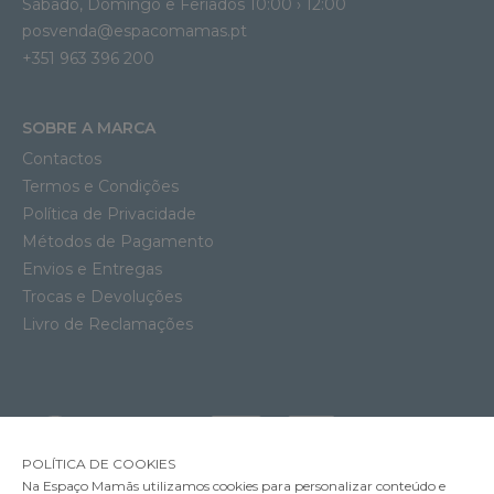
Sábado, Domingo e Feriados 10:00 › 12:00
posvenda@espacomamas.pt
+351 963 396 200
SOBRE A MARCA
Contactos
Termos e Condições
Política de Privacidade
Métodos de Pagamento
Envios e Entregas
Trocas e Devoluções
Livro de Reclamações
POLÍTICA DE COOKIES
Na Espaço Mamãs utilizamos cookies para personalizar conteúdo e