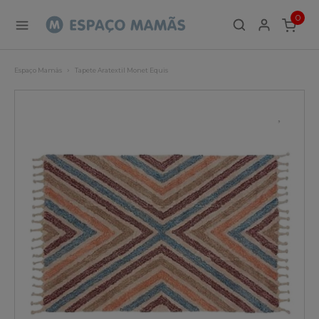
0
ITEMS
Espaço Mamãs
Tapete Aratextil Monet Equis