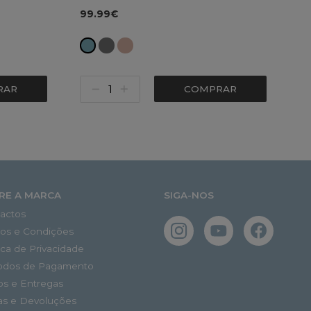
99.99€
RAR
COMPRAR
RE A MARCA
SIGA-NOS
actos
os e Condições
tica de Privacidade
odos de Pagamento
os e Entregas
as e Devoluções