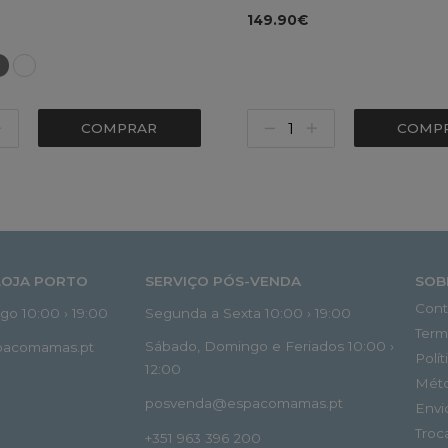
149.90€
COMPRAR
COMP
LOJA PORTO
SERVIÇO PÓS-VENDA
SOB
Cont
o 10:00 › 19:00
Segunda a Sexta 10:00 › 19:00
Term
Sábado, Domingo e Feriados 10:00 ›
spacomamas.pt
Polí
12:00
Mét
posvenda@espacomamas.pt
Envi
Troc
+351 963 396 200