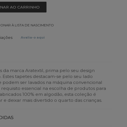
ONAR AO CARRINHO
IONAR À LISTA DE NASCIMENTO
liações
Avalia-o aqui
s da marca Aratextil, prima pelo seu design
 Estes tapetes destacam-se pelo seu lado
ue podem ser lavados na máquina convencional
requisito essencial na escolha de produtos para
abricados 100% em algodão, esta coleção é
 e deixar mais divertido o quarto das crianças.
DIDAS