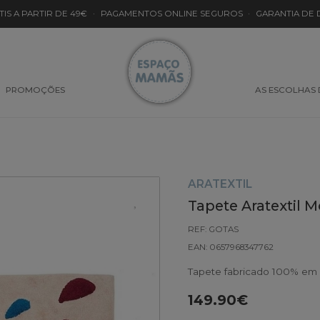
TIS A PARTIR DE 49€
·
PAGAMENTOS ONLINE SEGUROS
·
GARANTIA DE
PROMOÇÕES
AS ESCOLHAS
ARATEXTIL
Tapete Aratextil 
REF: GOTAS
EAN: 0657968347762
Tapete fabricado 100% em 
149.90€