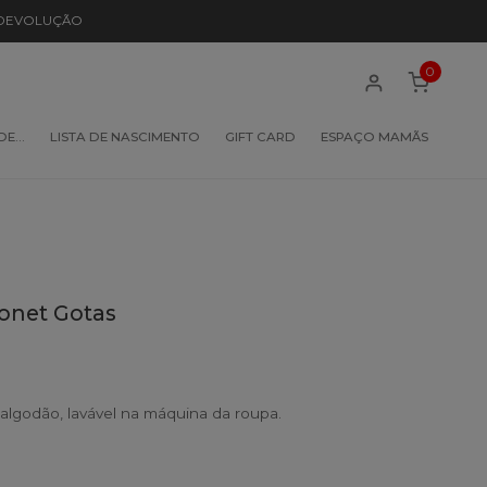
 DEVOLUÇÃO
0
 DE…
LISTA DE NASCIMENTO
GIFT CARD
ESPAÇO MAMÃS
Monet Gotas
algodão, lavável na máquina da roupa.