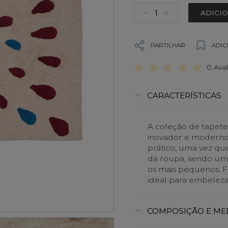
ADICI
PARTILHAR
ADIC
0 Ava
CARACTERÍSTICAS
A coleção de tapete
inovador e moderno.
prático, uma vez q
da roupa, sendo um 
os mais pequenos. F
ideal para embelezar
COMPOSIÇÃO E ME