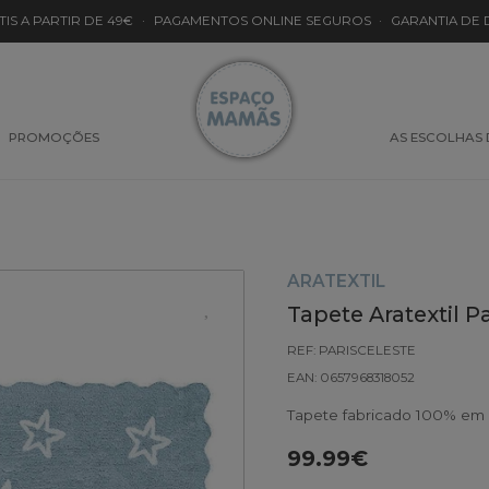
TIS A PARTIR DE 49€
·
PAGAMENTOS ONLINE SEGUROS
·
GARANTIA DE
PROMOÇÕES
AS ESCOLHAS
ARATEXTIL
Tapete Aratextil Pa
REF: PARISCELESTE
EAN: 0657968318052
Tapete fabricado 100% em 
99.99€