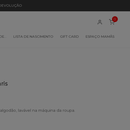
 DEVOLUÇÃO
0
 DE…
LISTA DE NASCIMENTO
GIFT CARD
ESPAÇO MAMÃS
ris
algodão, lavável na máquina da roupa.