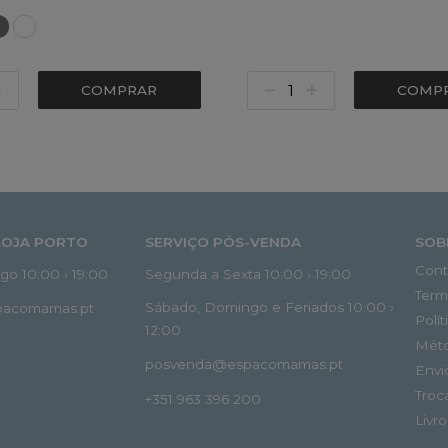
COMPRAR
COMP
LOJA PORTO
SERVIÇO PÓS-VENDA
SOB
Cont
o 10:00 › 19:00
Segunda a Sexta 10:00 › 19:00
Term
Sábado, Domingo e Feriados 10:00 ›
spacomamas.pt
Polí
12:00
Mét
posvenda@espacomamas.pt
Envi
Troc
+351 963 396 200
Livr