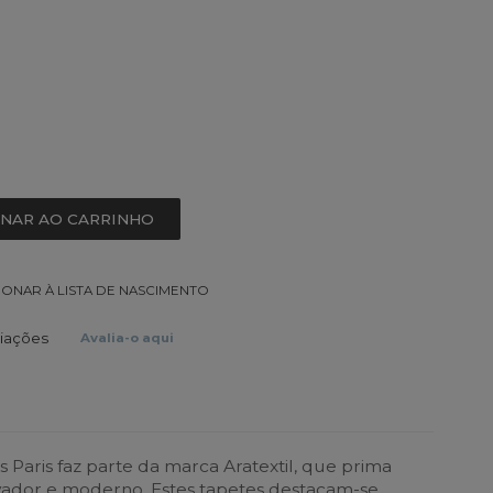
ONAR AO CARRINHO
IONAR À LISTA DE NASCIMENTO
liações
Avalia-o aqui
 Paris faz parte da marca Aratextil, que prima
vador e moderno. Estes tapetes destacam-se