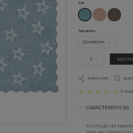
Cor
Tamanho
120x160cm
ADICI
PARTILHAR
ADIC
0 Ava
CARACTERÍSTICAS
A coleção de tapetes
pelo seu design ino