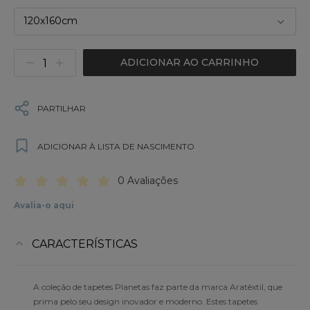
120x160cm
ADICIONAR AO CARRINHO
PARTILHAR
ADICIONAR À LISTA DE NASCIMENTO
0 Avaliações
Avalia-o aqui
CARACTERÍSTICAS
A coleção de tapetes Planetas faz parte da marca Aratêxtil, que
prima pelo seu design inovador e moderno. Estes tapetes