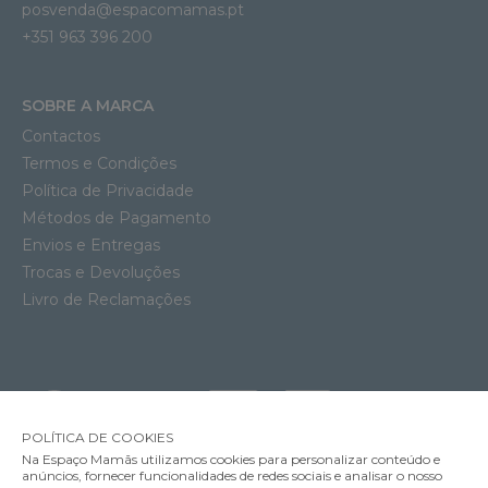
posvenda@espacomamas.pt
+351 963 396 200
SOBRE A MARCA
Contactos
Termos e Condições
Política de Privacidade
Métodos de Pagamento
Envios e Entregas
Trocas e Devoluções
Livro de Reclamações
POLÍTICA DE COOKIES
Na Espaço Mamãs utilizamos cookies para personalizar conteúdo e
anúncios, fornecer funcionalidades de redes sociais e analisar o nosso