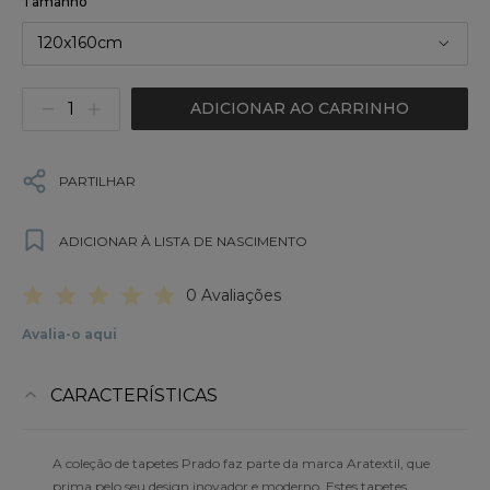
Tamanho
120x160cm
ADICIONAR AO CARRINHO
PARTILHAR
ADICIONAR À LISTA DE NASCIMENTO
0 Avaliações
Avalia-o aqui
CARACTERÍSTICAS
A coleção de tapetes Prado faz parte da marca Aratextil, que
prima pelo seu design inovador e moderno. Estes tapetes