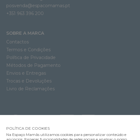
posvenda@espacomamas.pt
+351 963 396 200
SOBRE A MARCA
Contactos
Termos e Condições
Política de Privacidade
Métodos de Pagamento
Envios e Entregas
Trocas e Devoluções
Livro de Reclamações
POLÍTICA DE COOKIES
Na Espaço Mamãs utilizamos cookies para personalizar conteúdo e
anúncios, fornecer funcionalidades de redes sociais e analisar o nosso