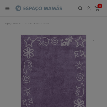
0
ITEMS
Espaço Mamãs
Tapete Aratextil Prado