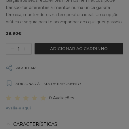
Graças aos seus recipientes internos herméticos, pode
transportar diferentes alimentos numa única garrafa
térmica, mantendo-os na temperatura ideal. Uma opção
prática e segura para te acompanhar em qualquer passeio.
28.90€
ADICIONAR AO CARRINHO
PARTILHAR
ADICIONAR À LISTA DE NASCIMENTO
0 Avaliações
Avalia-o aqui
CARACTERÍSTICAS