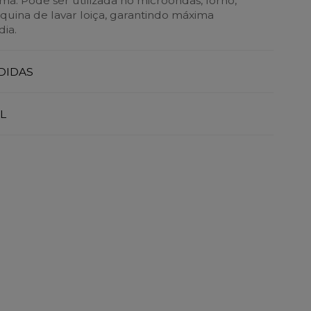
a. Pode ser utilizada no microondas, forno,
uina de lavar loiça, garantindo máxima
dia.
DIDAS
L