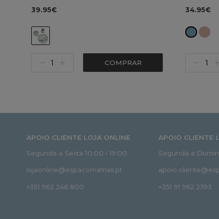
39.95€
34.95€
COMPRAR
APOIO CLIENTE LOJA ONLINE
APOIO CLIENTE 
Segunda a Sexta 10:00 › 19:00
Segunda a Doming
lojaonline@espacomamas.pt
apoio.cliente@e
+351 962 246 800
+351 91 962 2393