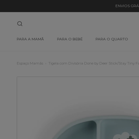
ENVIOS GRÁ
PARA A MAMÃ
PARA O BEBÉ
PARA O QUARTO
Espaço Mamãs
Tigela com Divisória Done by Deer Stick/Stay Tiny 