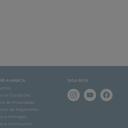
RE A MARCA
SIGA-NOS
actos
os e Condições
tica de Privacidade
odos de Pagamento
os e Entregas
as e Devoluções