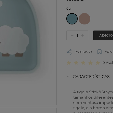
Cor
ADICI
PARTILHAR
ADIC
0 Ava
CARACTERÍSTICAS
A tigela Stick&Sta
tamanhos diferentes
com ventosa impede 
tigela, e a borda alt