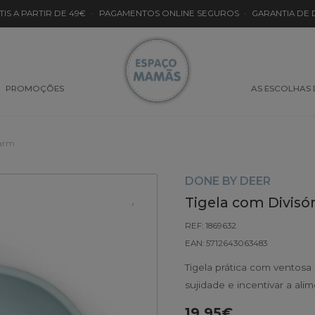
TIS A PARTIR DE 49€
·
PAGAMENTOS ONLINE SEGUROS
·
GARANTIA DE
PROMOÇÕES
AS ESCOLHAS
Farm
DONE BY DEER
Tigela com Divisó
REF: 1869632
EAN: 5712643063483
Tigela prática com ventosa
sujidade e incentivar a al
19.95€