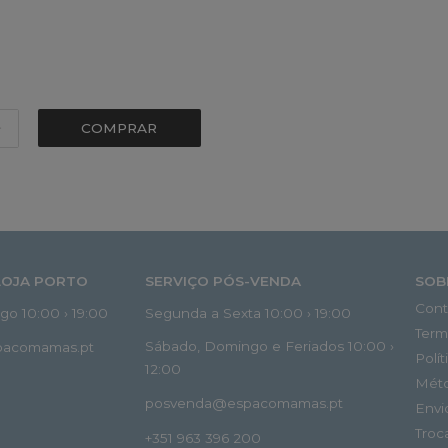
COMPRAR
LOJA PORTO
SERVIÇO PÓS-VENDA
SOB
Cont
o 10:00 › 19:00
Segunda a Sexta 10:00 › 19:00
Term
Sábado, Domingo e Feriados 10:00 ›
spacomamas.pt
Polí
12:00
Mét
posvenda@espacomamas.pt
Envi
Troc
+351 963 396 200