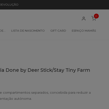
 DEVOLUÇÃO
0
 DE…
LISTA DE NASCIMENTO
GIFT CARD
ESPAÇO MAMÃS
ria Done by Deer Stick/Stay Tiny Farm
 e compartimentos separados, concebida para reduzir a
imentação autónoma.