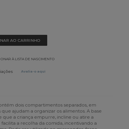
ONAR AO CARRINHO
IONAR À LISTA DE NASCIMENTO
liações
Avalia-o aqui
ycontém dois compartimentos separados, em
 que ajudam a organizar os alimentos. A base
que a criança empurre, incline ou atire a
a facilita a recolha da comida, incentivando a