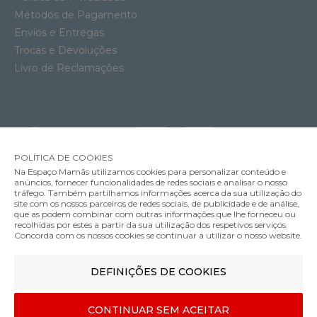
Métodos de Pagamento
Envios e Entregas
Trocas e Devoluções
Livro de Reclamações
POLÍTICA DE COOKIES
Na Espaço Mamãs utilizamos cookies para personalizar conteúdo e
anúncios, fornecer funcionalidades de redes sociais e analisar o nosso
tráfego. Também partilhamos informações acerca da sua utilização do
site com os nossos parceiros de redes sociais, de publicidade e de análise,
que as podem combinar com outras informações que lhe forneceu ou
MÉTODOS DE ENVIO
recolhidas por estes a partir da sua utilização dos respetivos serviços.
Concorda com os nossos cookies se continuar a utilizar o nosso website.
DEFINIÇÕES DE COOKIES
MÉTODOS DE PAGAMENTO
2 Chupetas Philips Avent Ultra Soft Lisa Menino 6-18m
CONTINUAR SEM ACEITAR