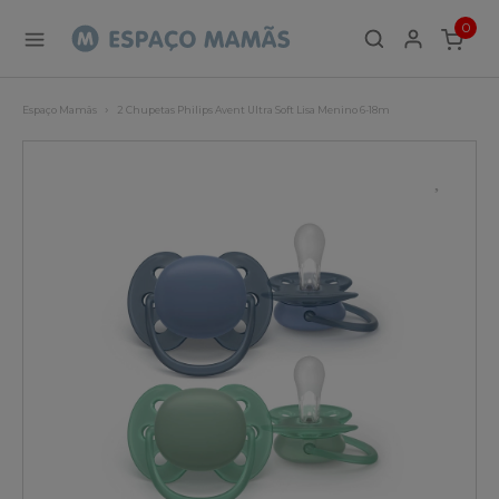
0
ITEMS
Espaço Mamãs
2 Chupetas Philips Avent Ultra Soft Lisa Menino 6-18m