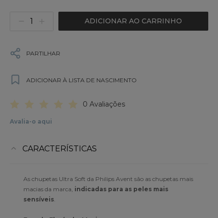
ADICIONAR AO CARRINHO
PARTILHAR
ADICIONAR À LISTA DE NASCIMENTO
0 Avaliações
Avalia-o aqui
CARACTERÍSTICAS
As chupetas Ultra Soft da Philips Avent são as chupetas mais
macias da marca,
indicadas para as peles mais
sensíveis
.