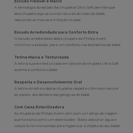
Escudo Flexível e Macio
A tecnologia do escodo das chupetas Ultra Soft permite que
esta chupeta siga as curvas naturais do rosto do bebé,
reduzindo as marcas e irritação na pele.
Escudo Arredondado para Conforto Extra
O escudo arredondado desta chupeta da Philips Avent
minimiza a pressão, para um conforto nas bochechas do bebé.
Tetina Macia e Texturizada
A tetina suave e texturizada em silicone da chupeta Ultra Soft
acalma e conforta o bebé.
Respeita o Desenvolvimento Oral
A tetina simétrica destas chupetas respeita o formato natural
do palato, dos dentes e das gengivas do bebé.
Com Caixa Esterilizadora
As chupetas da Philips Avent vêm com um estojo de viagem
que funciona como um esterilizador. Basta adicionar água e
colocá-lo no microondas para higienizar a chpeta do seu bebé!