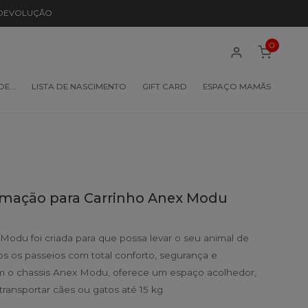
 DEVOLUÇÃO
0
 DE…
LISTA DE NASCIMENTO
GIFT CARD
ESPAÇO MAMÃS
timação para Carrinho Anex Modu
 Modu foi criada para que possa levar o seu animal de
s os passeios com total conforto, segurança e
om o chassis Anex Modu, oferece um espaço acolhedor,
 transportar cães ou gatos até 15 kg.