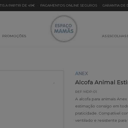
TIS A PARTIR DE 49€
·
PAGAMENTOS ONLINE SEGUROS
·
GARANTIA DE
PROMOÇÕES
AS ESCOLHAS
ANEX
Alcofa Animal Es
REF: MDP-01
A alcofa para animais Anex
estimação consigo em todo
praticidade. Compatível c
ventilado e resistente para