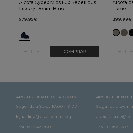
Alcofa Cybex Mios Lux Rebellious
Alcofa p
Luxury Denim Blue
Fame
579.95€
299.99€
COMPRAR
APOIO CLIENTE LOJA ONLINE
APOIO CLIENTE 
Segunda a Sexta 10:00 › 19:00
Segunda a Doming
lojaonline@espacomamas.pt
apoio.cliente@e
+351 962 246 800
+351 91 962 2393