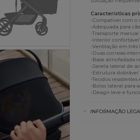
utilização frequente
Características pri
-Compatível com o 
-Adequada para cães
-Transporte manual 
-Interior confortáve
-Ventilação em três 
-Duas correias inte
-Base almofadada r
-Janela lateral de a
-Estrutura dobráve
-Tecidos resistentes 
-Bolso lateral para 
-Design leve e funci
INFORMAÇÃO LEGA