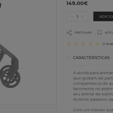
149.00€
ADICI
PARTILHAR
ADIC
0 Ava
CARACTERÍSTICAS
A alcofa para animai
que gostam de part
companheiros de qua
facilmente no siste
seu animal de estim
durante passeios, vi
Com um interior su