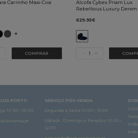
ara Carrinho Maxi-Cosi
Alcofa Cybex Priam Lux
Rebellious Luxury Denim
629.95€
COMPRAR
COMP
LOJA PORTO
SERVIÇO PÓS-VENDA
SOB
Cont
o 10:00 › 19:00
Segunda a Sexta 10:00 › 19:00
Term
Sábado, Domingo e Feriados 10:00 ›
spacomamas.pt
Polí
12:00
Mét
posvenda@espacomamas.pt