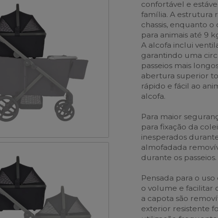
confortável e estáv
família. A estrutura
chassis, enquanto o
para animais até 9 k
A alcofa inclui ventil
garantindo uma cir
passeios mais longo
abertura superior to
rápido e fácil ao a
alcofa.
Para maior seguranç
para fixação da cole
inesperados durante 
almofadada removíve
durante os passeios.
Pensada para o uso d
o volume e facilitar
a capota são removív
exterior resistente 