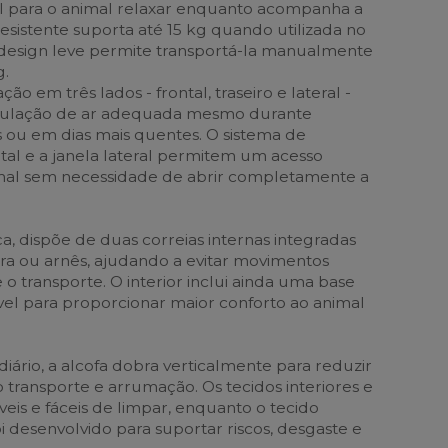
el para o animal relaxar enquanto acompanha a
 resistente suporta até 15 kg quando utilizada no
 design leve permite transportá-la manualmente
g.
ação em três lados - frontal, traseiro e lateral -
culação de ar adequada mesmo durante
s ou em dias mais quentes. O sistema de
tal e a janela lateral permitem um acesso
nimal sem necessidade de abrir completamente a
a, dispõe de duas correias internas integradas
ira ou arnês, ajudando a evitar movimentos
o transporte. O interior inclui ainda uma base
l para proporcionar maior conforto ao animal
iário, a alcofa dobra verticalmente para reduzir
 o transporte e arrumação. Os tecidos interiores e
eis e fáceis de limpar, enquanto o tecido
foi desenvolvido para suportar riscos, desgaste e