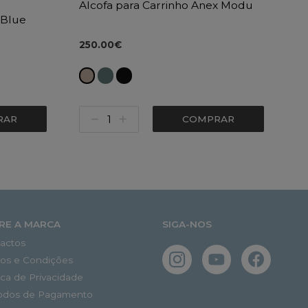
Alcofa para Carrinho Anex Modu
 Blue
250.00€
RAR
COMPRAR
RE A MARCA
SIGA-NOS
actos
os e Condições
tica de Privacidade
odos de Pagamento