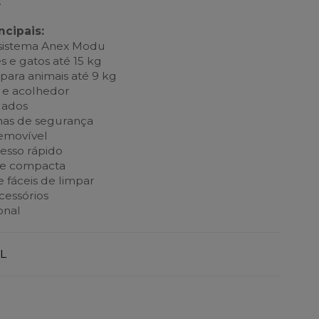
.
ncipais:
sistema Anex Modu
 e gatos até 15 kg
para animais até 9 kg
l e acolhedor
lados
rnas de segurança
emovível
cesso rápido
l e compacta
e fáceis de limpar
acessórios
onal
L