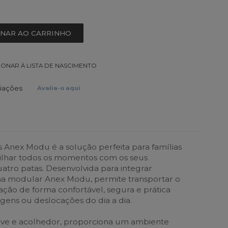
ONAR AO CARRINHO
IONAR À LISTA DE NASCIMENTO
liações
Avalia-o aqui
s Anex Modu é a solução perfeita para famílias
ilhar todos os momentos com os seus
tro patas. Desenvolvida para integrar
ma modular Anex Modu, permite transportar o
ação de forma confortável, segura e prática
agens ou deslocações do dia a dia.
ave e acolhedor, proporciona um ambiente