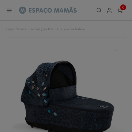
0
ITEMS
Espaço Mamãs
Alcofa Cybex Priam Lux Jewels of Nature