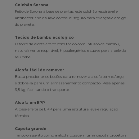
Colchão Sorona
Feito de Sorona à base de plantas, este colchão respirável e
antibacteriano é suave ao toque, seguro para crianças e amigo
do planeta.
Tecido de bambu ecológico
O forro da alcofa é feito com tecido com infusão de bambu,
naturalmente respirável, hipoalergénico e suave para a pele do
seu bebé.
Alcofa fácil de remover
Basta pressionar os botões para remover a alcofa sem esforço,
e dobrá-la para um armazenamento compacto. Pesa apenas
3,5 kg, facilitando o transporte.
Alcofa em EPP
A base é feita de EPP para uma estrutura leve e regulação
térmica.
Capota grande
Tanto o assento como a alcofa possuem uma capota protetora