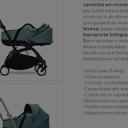
caminha em movim
seu bebé estará dei
conforto. A alcofa e
que possa ficar mai
leveza
, pode trans
transporte integra
3
sem acordar o beb
Aliada à praticidade
da estrutura e fec
Adaptadores vendid
-Ultra Leve (3.4kg)
-Ultra compacta
-Colchão confortável
-Capacidade até ao
-Cobre pés e capota
-Bolsos internos pa
-Tecido impermeáve
-Adaptadores de al