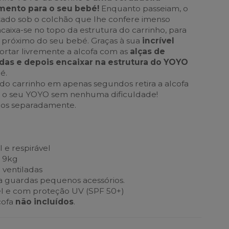
ento para o seu bebé!
Enquanto passeiam, o
tado sob o colchão que lhe confere imenso
ncaixa-se no topo da estrutura do carrinho, para
s próximo do seu bebé. Graças à sua
incrível
portar livremente a alcofa com as
alças de
das e depois encaixar na estrutura do YOYO
é.
 do carrinho em apenas segundos retira a alcofa
ha o seu YOYO sem nenhuma dificuldade!
os separadamente.
 e respirável
s 9kg
 ventiladas
ra guardas pequenos acessórios.
l e com proteção UV (SPF 50+)
cofa
não incluídos
.