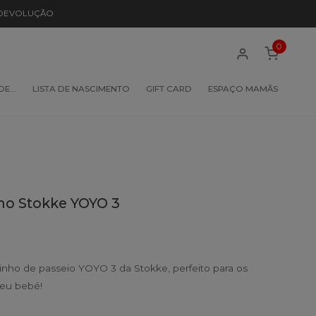
 DEVOLUÇÃO
0
 DE…
LISTA DE NASCIMENTO
GIFT CARD
ESPAÇO MAMÃS
nho Stokke YOYO 3
inho de passeio YOYO 3 da Stokke, perfeito para os
seu bebé!
.