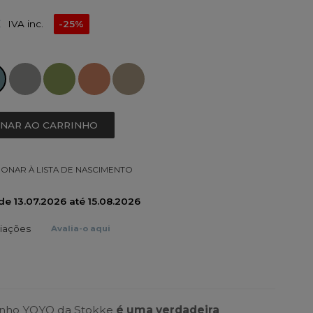
€
IVA inc.
-25%
ONAR AO CARRINHO
IONAR À LISTA DE NASCIMENTO
álida de 13.07.2026 até 15.08.2026
liações
Avalia-o aqui
rinho YOYO da Stokke
é uma verdadeira