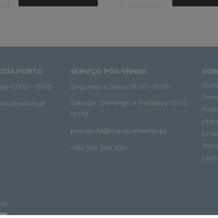
LOJA PORTO
SERVIÇO PÓS-VENDA
SOB
Cont
o 10:00 › 19:00
Segunda a Sexta 10:00 › 19:00
Term
Sábado, Domingo e Feriados 10:00 ›
spacomamas.pt
Polí
12:00
Mét
posvenda@espacomamas.pt
Envi
Troc
+351 963 396 200
Livr
VIO