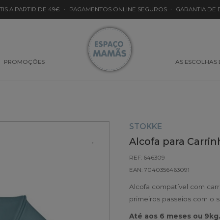
TIS A PARTIR DE 49€
·
PAGAMENTOS ONLINE SEGUROS
·
GARANTIA DE
PROMOÇÕES
AS ESCOLHAS
STOKKE
Alcofa para Carri
REF: 646309
EAN: 7040356463091
Alcofa compatível com carr
primeiros passeios com o 
Até aos 6 meses ou 9kg