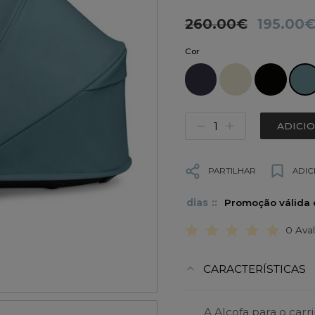
260.00€
195.00
Cor
ADICI
PARTILHAR
ADIC
8
dias
7
:
0
:
59
Promoção v
0 Ava
CARACTERÍSTICAS
A Alcofa para o car