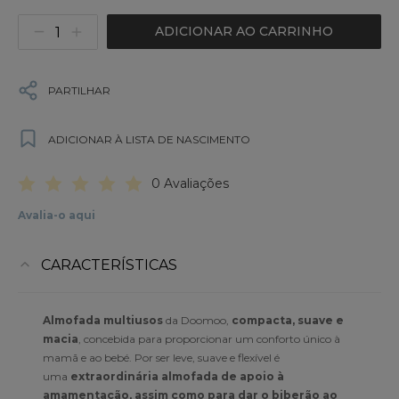
ADICIONAR AO CARRINHO
PARTILHAR
ADICIONAR À LISTA DE NASCIMENTO
0 Avaliações
Avalia-o aqui
CARACTERÍSTICAS
Almofada multiusos
da Doomoo,
compacta, suave e
macia
, concebida para proporcionar um conforto único à
mamã e ao bebé. Por ser leve, suave e flexível é
uma
extraordinária almofada de apoio à
amamentação, assim como para dar o biberão ao