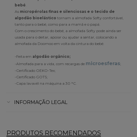
bebé
.
As
micropérolas finas e silenciosas e o tecido de
algodão bioelástico
tornam a almofada Softy confortável,
tanto para o bebé, como para a mamã e o papá.
Com o crescimento do bebé, a almofada Softy pode ainda ser
usada para o deitar, apoiar ou ajudar a sentar, colocando a
almofada da Doomoo em volta da cintura do bebé.
-Feita em
algodão orgânico;
microesferas
-Almofada para a vida, com recargas de
;
-Certificado OEKO-Tex;
-Certificado GOTS;
-Capa lavavél na máquina a 30 °C.
INFORMAÇÃO LEGAL
PRODUTOS RECOMENDADOS