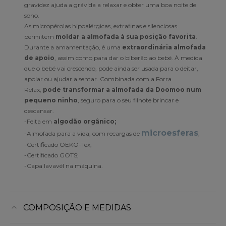
gravidez ajuda a grávida a relaxar e obter uma boa noite de
sono.
As micropérolas hipoalérgicas, extrafinas e silenciosas
permitem
moldar a almofada à sua posição favorita
.
Durante a amamentação, é uma
extraordinária almofada
de apoio
, assim como para dar o biberão ao bebé. À medida
que o bebé vai crescendo, pode ainda ser usada para o deitar,
apoiar ou ajudar a sentar. Combinada com a Forra
Relax,
pode transformar a almofada da Doomoo num
pequeno ninho
, seguro para o seu filhote brincar e
descansar.
-Feita em
algodão orgânico;
microesferas
-Almofada para a vida, com recargas de
;
-Certificado OEKO-Tex;
-Certificado GOTS;
-Capa lavavél na máquina.
COMPOSIÇÃO E MEDIDAS