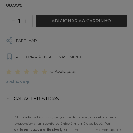
88.99€
ADICIONAR AO CARRINHO
PARTILHAR
ADICIONAR À LISTA DE NASCIMENTO
0 Avaliações
Avalia-o aqui
CARACTERÍSTICAS
Almofada da Doomoo, de grande dimensão, concebida para
proporcionar um conforto único à mamã e ao bebé. Por
ser
leve, suave e flexível,
esta almofada de amamentação e