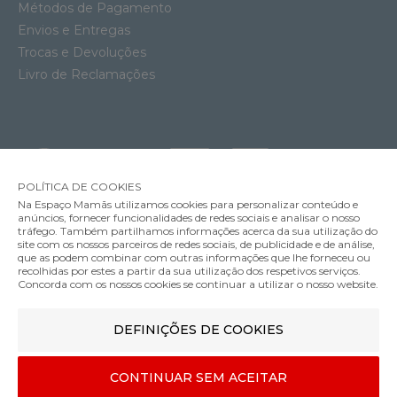
Métodos de Pagamento
Envios e Entregas
Trocas e Devoluções
Livro de Reclamações
POLÍTICA DE COOKIES
Na Espaço Mamãs utilizamos cookies para personalizar conteúdo e
anúncios, fornecer funcionalidades de redes sociais e analisar o nosso
tráfego. Também partilhamos informações acerca da sua utilização do
site com os nossos parceiros de redes sociais, de publicidade e de análise,
que as podem combinar com outras informações que lhe forneceu ou
MÉTODOS DE ENVIO
recolhidas por estes a partir da sua utilização dos respetivos serviços.
Concorda com os nossos cookies se continuar a utilizar o nosso website.
DEFINIÇÕES DE COOKIES
MÉTODOS DE PAGAMENTO
Almofada de Gravidez e Amamentação Doomoo Buddy Chine Sand
CONTINUAR SEM ACEITAR
88.99€