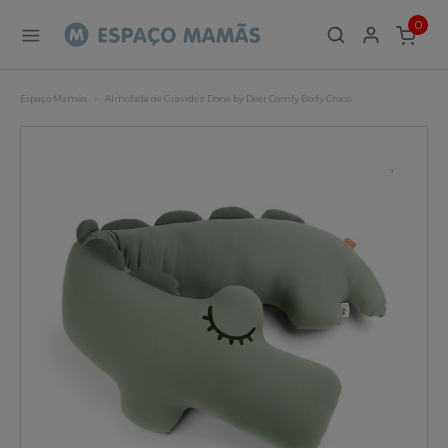
0
ITEMS
Espaço Mamãs
Almofada de Gravidez Done by Deer Comfy Body Croco