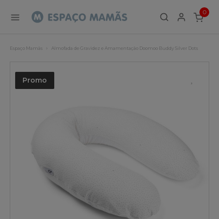
0
ITEMS
Espaço Mamãs
Almofada de Gravidez e Amamentação Doomoo Buddy Silver Dots
Promo