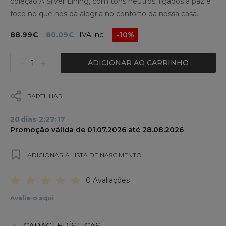
coleção A Silver Lining, com tons neutros, ligados à paz e
foco no que nos dá alegria no conforto da nossa casa.
88.99€
80.09€
IVA inc.
-10%
ADICIONAR AO CARRINHO
PARTILHAR
20
dias
2
:
27
:
16
Promoção válida de 01.07.2026 até 28.08.2026
ADICIONAR À LISTA DE NASCIMENTO
0 Avaliações
Avalia-o aqui