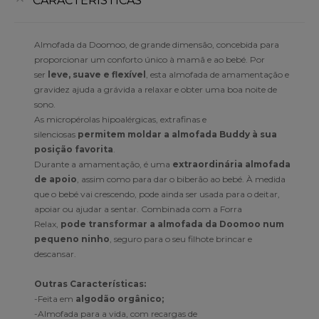
CARACTERÍSTICAS
Almofada da Doomoo, de grande dimensão, concebida para
proporcionar um conforto único à mamã e ao bebé. Por
ser
leve, suave e flexível
, esta almofada de amamentação e
gravidez ajuda a grávida a relaxar e obter uma boa noite de
sono.
As micropérolas hipoalérgicas, extrafinas e
silenciosas
permitem moldar a almofada Buddy à sua
posição favorita
.
Durante a amamentação, é uma
extraordinária almofada
de apoio
, assim como para dar o biberão ao bebé. À medida
que o bebé vai crescendo, pode ainda ser usada para o deitar,
apoiar ou ajudar a sentar. Combinada com a Forra
Relax,
pode transformar a almofada da Doomoo num
pequeno ninho
, seguro para o seu filhote brincar e
descansar.
Outras Características:
-Feita em
algodão orgânico;
-Almofada para a vida, com recargas de