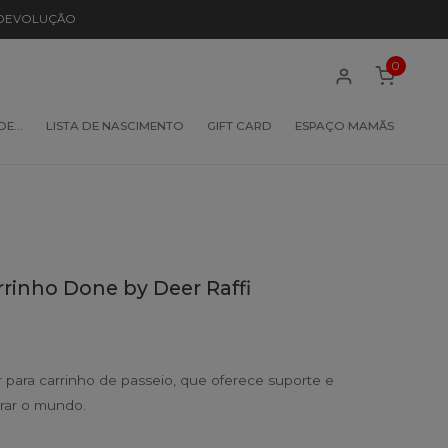
 DEVOLUÇÃO
0
 DE…
LISTA DE NASCIMENTO
GIFT CARD
ESPAÇO MAMÃS
rinho Done by Deer Raffi
para carrinho de passeio, que oferece suporte e
orar o mundo.