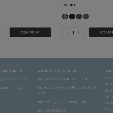
99.00€
COMPRAR
COMP
LOJA PORTO
SERVIÇO PÓS-VENDA
SOB
Cont
o 10:00 › 19:00
Segunda a Sexta 10:00 › 19:00
Term
Sábado, Domingo e Feriados 10:00 ›
spacomamas.pt
Polí
12:00
Mét
posvenda@espacomamas.pt
Envi
Troc
+351 963 396 200