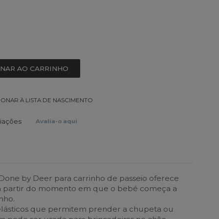
ONAR AO CARRINHO
IONAR À LISTA DE NASCIMENTO
liações
Avalia-o aqui
 Done by Deer para carrinho de passeio oferece
 a partir do momento em que o bebé começa a
nho.
elásticos que permitem prender a chupeta ou