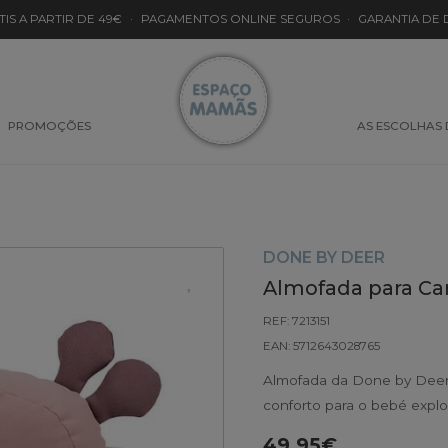
TIS A PARTIR DE 49€
·
PAGAMENTOS ONLINE SEGUROS
·
GARANTIA DE
PROMOÇÕES
AS ESCOLHAS
DONE BY DEER
Almofada para Car
REF: 7213151
EAN: 5712643028765
Almofada da Done by Deer 
conforto para o bebé expl
49.95€