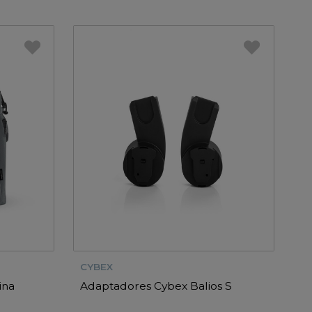
CYBEX
ina
Adaptadores Cybex Balios S