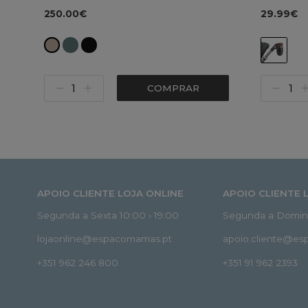
250.00€
29.99€
COMPRAR
APOIO CLIENTE LOJA ONLINE
APOIO CLIENTE 
Segunda a Sexta 10:00 › 19:00
Segunda a Doming
lojaonline@espacomamas.pt
apoio.cliente@e
+351 962 246 800
+351 91 962 2393