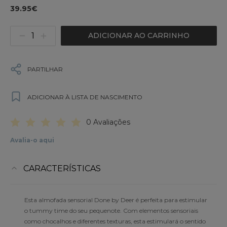
39.95€
ADICIONAR AO CARRINHO
PARTILHAR
ADICIONAR À LISTA DE NASCIMENTO
0 Avaliações
Avalia-o aqui
CARACTERÍSTICAS
Esta almofada sensorial Done by Deer é perfeita para estimular
o tummy time do seu pequenote. Com elementos sensoriais
como chocalhos e diferentes texturas, esta estimulará o sentido