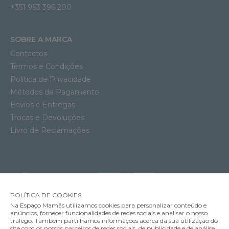
+351 963 396 200
SOBRE A MARCA
Contactos
Termos e Condições
Política de Privacidade
Métodos de Pagamento
Envios e Entregas
Trocas e Devoluções
Livro de Reclamações
POLÍTICA DE COOKIES
Na Espaço Mamãs utilizamos cookies para personalizar conteúdo e
anúncios, fornecer funcionalidades de redes sociais e analisar o nosso
tráfego. Também partilhamos informações acerca da sua utilização do
site com os nossos parceiros de redes sociais, de publicidade e de análise,