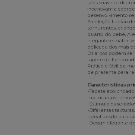
sons suaves e difer
incentivam a coorde
desenvolvimento sen
A coleção Fanfan de
ternurentos, crian
quarto do bebé. Alé
elegante e materiai
delicada dos mais 
Os arcos podem ser 
tapete de forma in
Prático e fácil de 
de presente para re
Características pri
-Tapete acolchoado,
-Inclui arcos remov
-Estimula os sentido
-Diferentes texturas,
-Ideal desde o nasc
-Design elegante da