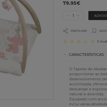
79.95€
ADICI
PARTILHAR
ADIC
0 Ava
CARACTERÍSTICAS
O Tapete de Atividad
proporcionar ao be
desenvolvimento de
acolchoada, oferec
descansar e explorar
natural e divertida.
Equipado com arcos 
inclui várias ativid