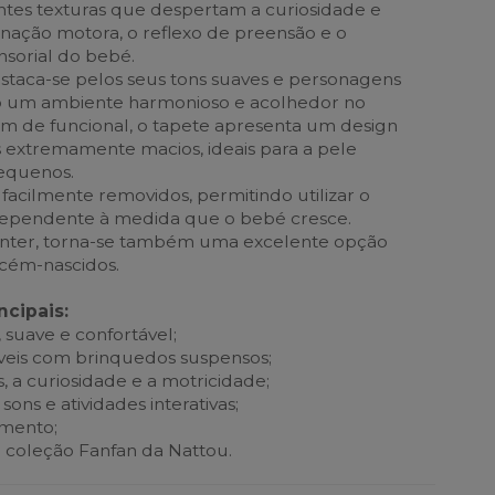
entes texturas que despertam a curiosidade e
nação motora, o reflexo de preensão e o
sorial do bebé.
staca-se pelos seus tons suaves e personagens
do um ambiente harmonioso e acolhedor no
m de funcional, o tapete apresenta um design
s extremamente macios, ideais para a pele
pequenos.
facilmente removidos, permitindo utilizar o
dependente à medida que o bebé cresce.
manter, torna-se também uma excelente opção
cém-nascidos.
ncipais:
 suave e confortável;
íveis com brinquedos suspensos;
s, a curiosidade e a motricidade;
 sons e atividades interativas;
imento;
 coleção Fanfan da Nattou.