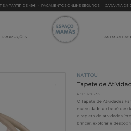
TIS A PARTIR DE 49€
·
PAGAMENTOS ONLINE SEGUROS
·
GARANTIA DE
PROMOÇÕES
AS ESCOLHAS
NATTOU
Tapete de Ativid
REF: 11759236
O Tapete de Atividades Fan
motricidade do bebé desde
e repleto de atividades int
brincar, explorar e descobr