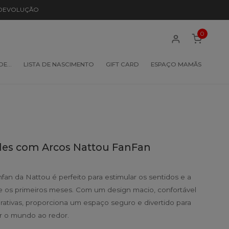
 DEVOLUÇÃO
0
 DE…
LISTA DE NASCIMENTO
GIFT CARD
ESPAÇO MAMÃS
ades com Arcos Nattou FanFan
fan da Nattou é perfeito para estimular os sentidos e a
 os primeiros meses. Com um design macio, confortável
erativas, proporciona um espaço seguro e divertido para
ir o mundo ao redor.