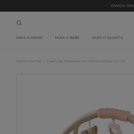
ENVIOS GRÁ
PARA A MAMÃ
PARA O BEBÉ
PARA O QUARTO
Espaço Mamãs
Tapete de Atividades com Arcos Nattou FanFan