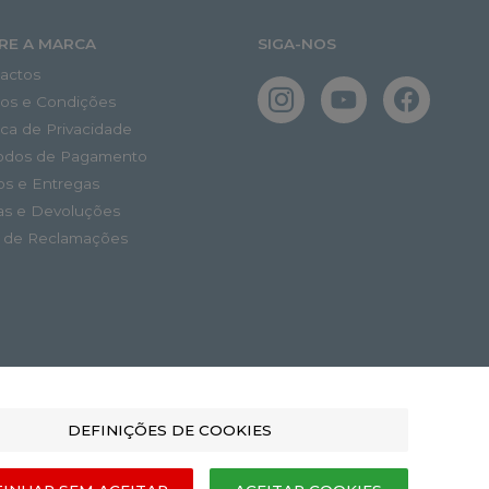
RE A MARCA
SIGA-NOS
actos
os e Condições
tica de Privacidade
odos de Pagamento
os e Entregas
as e Devoluções
o de Reclamações
DEFINIÇÕES DE COOKIES