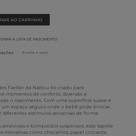
ONAR AO CARRINHO
IONAR À LISTA DE NASCIMENTO
liações
Avalia-o aqui
es Fanfan da Nattou foi criado para
bé momentos de conforto, diversão e
sde o nascimento. Com uma superfície suave e
e um espaço seguro onde o bebé pode brincar,
 diferentes estímulos sensoriais de forma
amovíveis e brinquedos suspensos, este tapete
ades interativas como chocalhos, papel crocante,