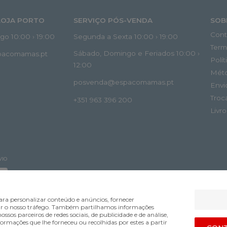
LOJA PORTO
SERVIÇO PÓS-VENDA
SOB
Cont
o 10:00 › 19:00
Segunda a Sexta 10:00 › 19:00
Term
Sábado, Domingo e Feriados 10:00 ›
spacomamas.pt
Polí
12:00
Mét
posvenda@espacomamas.pt
Envi
Troc
+351 963 396 200
Livr
VIO
ra personalizar conteúdo e anúncios, fornecer
lisar o nosso tráfego. Também partilhamos informações
ossos parceiros de redes sociais, de publicidade e de análise,
mações que lhe forneceu ou recolhidas por estes a partir
Bsolus.pt