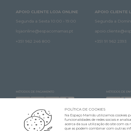
APOIO CLIENTE LOJA ONLINE
APOIO CLIENTE 
Segunda a Sexta 10:00 › 19:00
Segunda a Doming
lojaonline@espacomamas.pt
apoio.cliente@e
+351 962 246 800
+351 91 962 2393
MÉTODOS DE PAGAMENTO
MÉTODOS DE EN
POLÍTICA DE COOKIES
Na Espaço Mamãs utilizamos cookies pa
funcionalidades de redes sociais e ana
acerca da sua utilização do site com os n
que as podem combinar com outras infor
©Espaço Mamãs. Todos os direitos reservados Designed & developed by