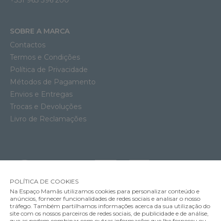
+351 963 396 200
SOBRE A MARCA
Contactos
Termos e Condições
Política de Privacidade
Métodos de Pagamento
Envios e Entregas
Trocas e Devoluções
Livro de Reclamações
POLÍTICA DE COOKIES
Na Espaço Mamãs utilizamos cookies para personalizar conteúdo e
anúncios, fornecer funcionalidades de redes sociais e analisar o nosso
tráfego. Também partilhamos informações acerca da sua utilização do
site com os nossos parceiros de redes sociais, de publicidade e de análise,
que as podem combinar com outras informações que lhe forneceu ou