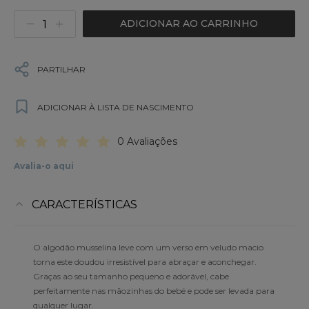
ADICIONAR AO CARRINHO
PARTILHAR
ADICIONAR À LISTA DE NASCIMENTO
0 Avaliações
Avalia-o aqui
CARACTERÍSTICAS
O algodão musselina leve com um verso em veludo macio
torna este doudou irresistível para abraçar e aconchegar.
Graças ao seu tamanho pequeno e adorável, cabe
perfeitamente nas mãozinhas do bebé e pode ser levada para
qualquer lugar.