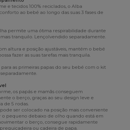
quipamento
e e tecidos 100% reciclados, o Alba
conforto ao bebé ao longo das suas 3 fases de
ha permite uma ótima respirabilidade durante
o mais tranquilo. Lençolvendido separadamente.
om altura e posição ajustáveis, mantém o bebé
ossa fazer as suas tarefas mais tranquila.
a para as primeiras papas do seu bebé com o kit
o separadamente.
vel
orme, os papás e mamãs conseguem
te o berço, graças ao seu design leve e
a de 5 rodas.
, pode ser colocado na posição mais conveniente
er o pequeno debaixo de olho quando está em
movimentar o berço, consegue rapidamente
preguiçadeira ou cadeira de papa.