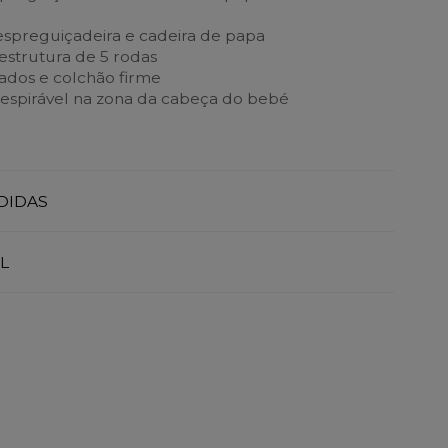
 espreguiçadeira e cadeira de papa
strutura de 5 rodas
lados e colchão firme
espirável na zona da cabeça do bebé
DIDAS
L