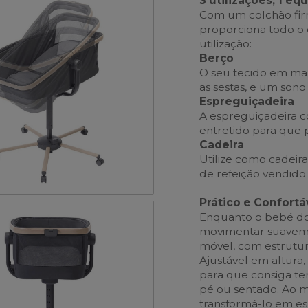
3 utilizações, 1 e
Com um colchão firm
proporciona todo o 
utilização:
Berço
O seu tecido em mal
as sestas, e um son
Espreguiçadeira
A espreguiçadeira c
entretido para que p
Cadeira
Utilize como cadeir
de refeição vendid
Prático e Confortá
Enquanto o bebé d
movimentar suavemen
móvel, com estrutur
Ajustável em altura
para que consiga t
pé ou sentado. Ao 
transformá-lo em es