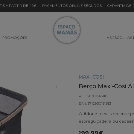
TIS A PARTIR DE 49€
·
PAGAMENTOS ONLINE SEGUROS
·
GARANTIA DE
PROMOÇÕES
AS ESCOLHAS
MAXI-COSI
Berço Maxi-Cosi A
REF: 2830043110
EAN: 8712930181583
O
Alba
é o mais recente pr
espreguiçadeira ou cadeira
199.99€