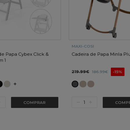
MAXI-COSI
de Papa Cybex Click &
Cadeira de Papa Minla Pl
m 1
219.99€
186.99€
-15%
COMPRAR
COMP