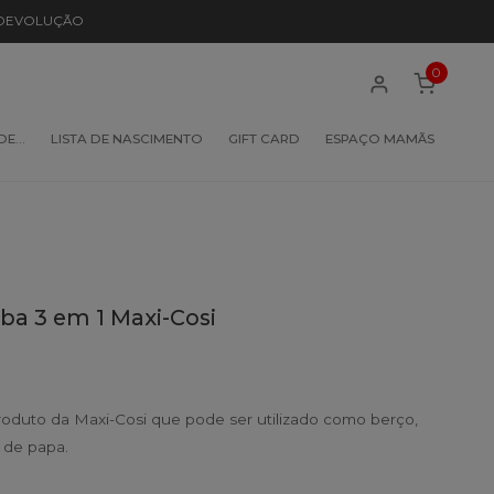
 DEVOLUÇÃO
0
 DE…
LISTA DE NASCIMENTO
GIFT CARD
ESPAÇO MAMÃS
lba 3 em 1 Maxi-Cosi
oduto da Maxi-Cosi que pode ser utilizado como berço,
 de papa.