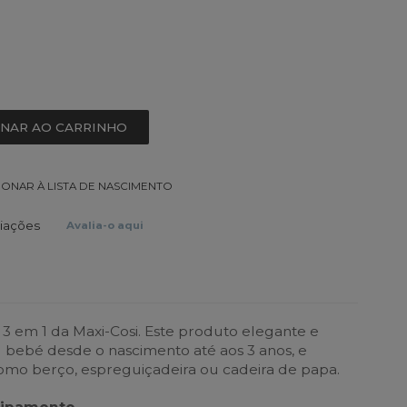
ONAR AO CARRINHO
IONAR À LISTA DE NASCIMENTO
liações
Avalia-o aqui
 3 em 1 da Maxi-Cosi. Este produto elegante e
u bebé desde o nascimento até aos 3 anos, e
como berço, espreguiçadeira ou cadeira de papa.