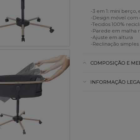
-3 em 1: mini berço,
-Design móvel com e
-Tecidos 100% recic
-Parede em malha r
-Ajuste em altura
-Reclinação simples
COMPOSIÇÃO E ME
INFORMAÇÃO LEGA