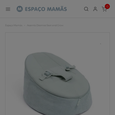
0
ITEMS
Espaço Mamãs
Assento Doomoo Seat and Grow