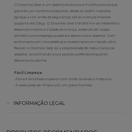
O Doomoo Seat é um assento evolutivo e multifuncional que
garante um conforto excecional, desde os recém-nascidos
(graças a um arnês de segurança) até às crianças maiores
(suporta até 25kg). O Doomoo Seat transforma-se mediante o
desenvolvimento e a idade da criança, podendo ser usado
primeiro como espreguiçadeira e depois como assento. Com
enchimento em microesferas e revestimento em tecido ultra
flexível, o Doomoo Seat dá a possibilidade de cada criança se
adaptar, encontrando a sua posição preferida enquanto
descansa ou dorme.
Fácil Limpeza:
-Forra e almofada superior com arnês laváveis à máquina;
-A base pode ser limpa com um pano húmido.
INFORMAÇÃO LEGAL