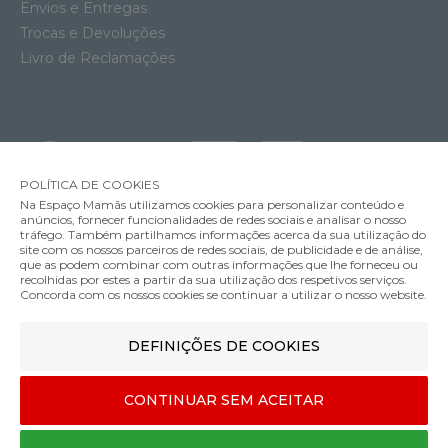
Envios e Entregas
Trocas e Devoluções
Livro de Reclamações
POLÍTICA DE COOKIES
Na Espaço Mamãs utilizamos cookies para personalizar conteúdo e
anúncios, fornecer funcionalidades de redes sociais e analisar o nosso
tráfego. Também partilhamos informações acerca da sua utilização do
site com os nossos parceiros de redes sociais, de publicidade e de análise,
que as podem combinar com outras informações que lhe forneceu ou
MÉTODOS DE ENVIO
recolhidas por estes a partir da sua utilização dos respetivos serviços.
Concorda com os nossos cookies se continuar a utilizar o nosso website.
Assento Ergonómico Bumbo Floor Seat 3-12m
DEFINIÇÕES DE COOKIES
MÉTODOS DE PAGAMENTO
79.90€
Cor
CONTINUAR SEM ACEITAR
Designed & developed by
Bsolus