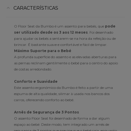
CARACTERÍSTICAS
O Floor Seat da Bumbo é um assento para bebés, que
pode
ser utilizado desde os 3 aos 12 meses
. Foi desenhado
para ajudar os bebés a sentarem-se na hora da refeição ou de
brincar. É bastante suave e confortável e fácil de limpar.
Máximo Suporte para o Bebé
A profunda superfície do assento e as elevadas aberturas para
as pernas reclinam gentilmente o bebé para o centro do apoio
de costas arredondado.
Conforto e Suavidade
Este assento ergonómico da Bumbo é feito a partir de uma
espuma de alta qualidade, silimar à usada nos bancos dos
carros, oferecendo conforto ao bebé.
Arnês de Segurança de 3 Pontos
O assento Floor Seat foi desenhado de forma a dar algum
espaço ao bebé. Deste modo, tem integrado um arnês de
segurança de 3 pontos que previne que o bebé caia, enquanto