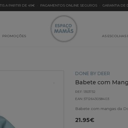
TIS A PARTIR DE 49€
·
PAGAMENTOS ONLINE SEGUROS
·
GARANTIA DE
PROMOÇÕES
AS ESCOLHAS
DONE BY DEER
Babete com Manga
REF: 1353732
EAN: 5712643058403
Babete com mangas da Done
21.95€