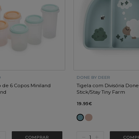
D
DONE BY DEER
 de 6 Copos Miniland
Tigela com Divisória Don
and
Stick/Stay Tiny Farm
19.95€
COMPRAR
COMP