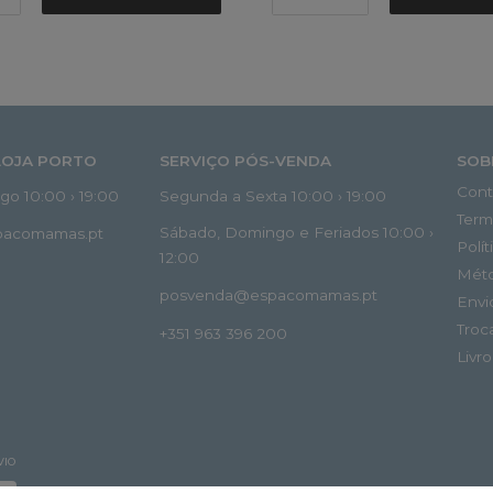
LOJA PORTO
SERVIÇO PÓS-VENDA
SOB
Cont
o 10:00 › 19:00
Segunda a Sexta 10:00 › 19:00
Term
Sábado, Domingo e Feriados 10:00 ›
spacomamas.pt
Polí
12:00
Mét
posvenda@espacomamas.pt
Envi
Troc
+351 963 396 200
Livr
VIO