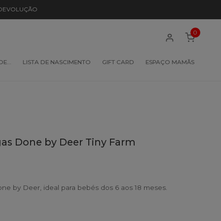
 DEVOLUÇÃO
0
 DE…
LISTA DE NASCIMENTO
GIFT CARD
ESPAÇO MAMÃS
s Done by Deer Tiny Farm
 by Deer, ideal para bebés dos 6 aos 18 meses.