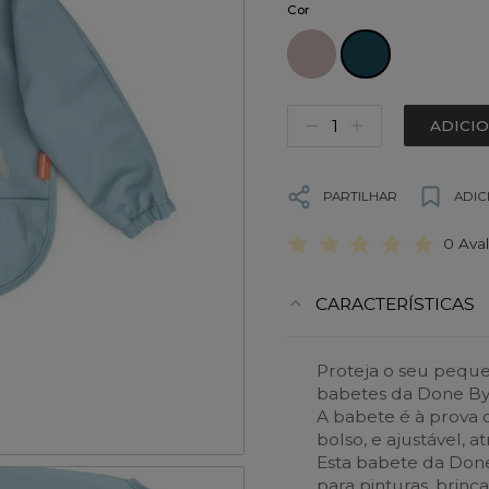
Cor
ADICI
PARTILHAR
ADIC
0 Ava
CARACTERÍSTICAS
Proteja o seu peque
babetes da Done B
A babete é à prova 
bolso, e ajustável, 
Esta babete da Done
para pinturas, brin