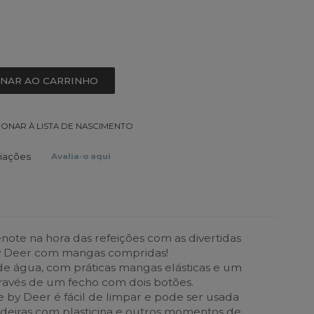
ONAR AO CARRINHO
IONAR À LISTA DE NASCIMENTO
liações
Avalia-o aqui
note na hora das refeições com as divertidas
y Deer com mangas compridas!
de água, com práticas mangas elásticas e um
através de um fecho com dois botões.
 by Deer é fácil de limpar e pode ser usada
cadeiras com plasticina e outros momentos de