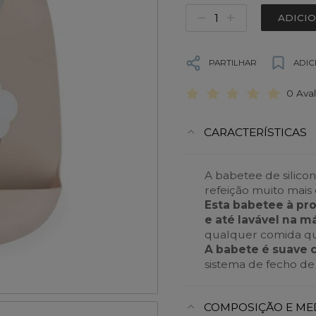
ADICI
PARTILHAR
ADIC
0 Ava
CARACTERÍSTICAS
A babetee de silic
refeição muito mais 
Esta babetee à pr
e até lavável na m
qualquer comida que
A babete é suave c
sistema de fecho de 
COMPOSIÇÃO E ME