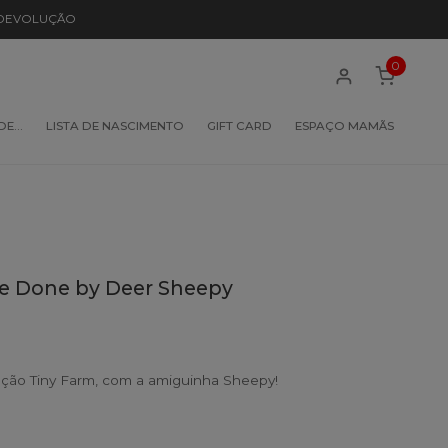
 DEVOLUÇÃO
0
 DE…
LISTA DE NASCIMENTO
GIFT CARD
ESPAÇO MAMÃS
ne Done by Deer Sheepy
eção Tiny Farm, com a amiguinha Sheepy!