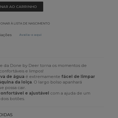
ONAR AO CARRINHO
IONAR À LISTA DE NASCIMENTO
liações
Avalia-o aqui
one da Done by Deer torna os momentos de
confortáveis e limpos!
ova de água
é extremamente
fácel de limpar
áquina da loiça
. O largo bolso apanhará
 possa cair.
onfortável e ajustável
com a ajuda de um
dois botões.
DIDAS