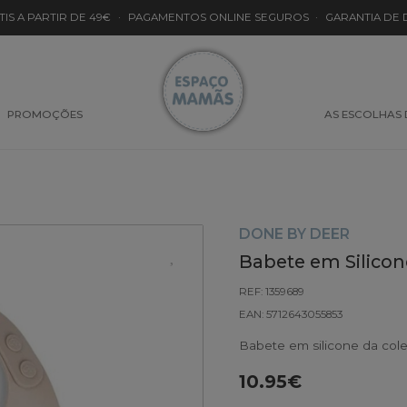
TIS A PARTIR DE 49€
·
PAGAMENTOS ONLINE SEGUROS
·
GARANTIA DE
PROMOÇÕES
AS ESCOLHAS
DONE BY DEER
Babete em Silico
REF: 1359689
EAN: 5712643055853
Babete em silicone da col
10.95€