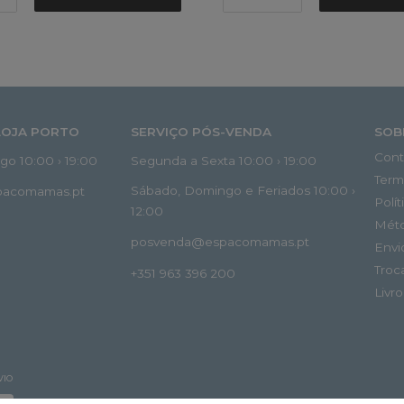
LOJA PORTO
SERVIÇO PÓS-VENDA
SOB
Cont
o 10:00 › 19:00
Segunda a Sexta 10:00 › 19:00
Term
Sábado, Domingo e Feriados 10:00 ›
spacomamas.pt
Polí
12:00
Mét
posvenda@espacomamas.pt
Envi
Troc
+351 963 396 200
Livr
VIO