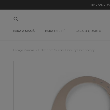
ENVIOS GRÁ
PARA A MAMÃ
PARA O BEBÉ
PARA O QUARTO
Espaço Mamãs
Babete em Silicone Done by Deer Sheepy