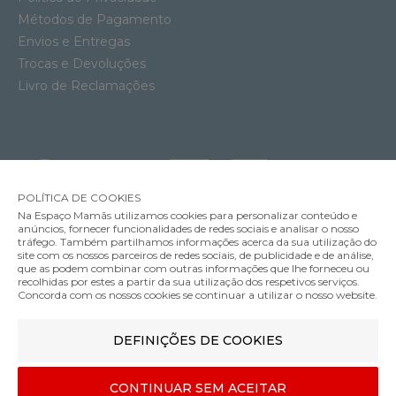
Métodos de Pagamento
Envios e Entregas
Trocas e Devoluções
Livro de Reclamações
POLÍTICA DE COOKIES
Na Espaço Mamãs utilizamos cookies para personalizar conteúdo e
anúncios, fornecer funcionalidades de redes sociais e analisar o nosso
tráfego. Também partilhamos informações acerca da sua utilização do
site com os nossos parceiros de redes sociais, de publicidade e de análise,
que as podem combinar com outras informações que lhe forneceu ou
MÉTODOS DE ENVIO
recolhidas por estes a partir da sua utilização dos respetivos serviços.
Concorda com os nossos cookies se continuar a utilizar o nosso website.
Babycoque Cybex Cloud G3 i-Size Plus
DEFINIÇÕES DE COOKIES
MÉTODOS DE PAGAMENTO
259.95€
Cor
CONTINUAR SEM ACEITAR