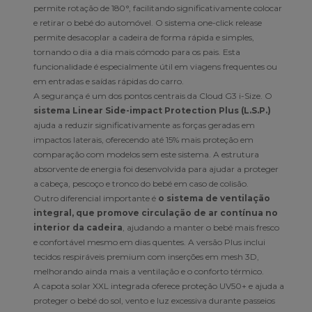
permite rotação de 180°, facilitando significativamente colocar
e retirar o bebé do automóvel. O sistema one-click release
permite desacoplar a cadeira de forma rápida e simples,
tornando o dia a dia mais cómodo para os pais. Esta
funcionalidade é especialmente útil em viagens frequentes ou
em entradas e saídas rápidas do carro.
A segurança é um dos pontos centrais da Cloud G3 i-Size. O
sistema Linear Side-impact Protection Plus (L.S.P.)
ajuda a reduzir significativamente as forças geradas em
impactos laterais, oferecendo até 15% mais proteção em
comparação com modelos sem este sistema. A estrutura
absorvente de energia foi desenvolvida para ajudar a proteger
a cabeça, pescoço e tronco do bebé em caso de colisão.
Outro diferencial importante é
o sistema de ventilação
integral, que promove circulação de ar contínua no
interior da cadeira
, ajudando a manter o bebé mais fresco
e confortável mesmo em dias quentes. A versão Plus inclui
tecidos respiráveis premium com inserções em mesh 3D,
melhorando ainda mais a ventilação e o conforto térmico.
A capota solar XXL integrada oferece proteção UV50+ e ajuda a
proteger o bebé do sol, vento e luz excessiva durante passeios