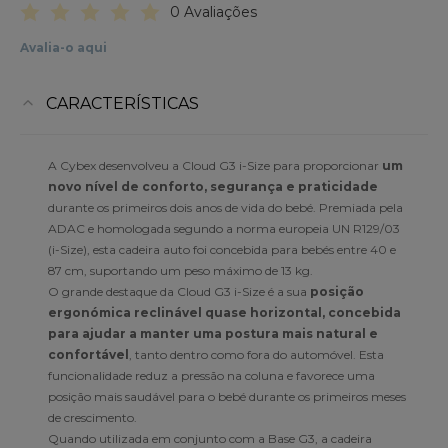
0 Avaliações
Avalia-o aqui
CARACTERÍSTICAS
A Cybex desenvolveu a Cloud G3 i-Size para proporcionar
um
novo nível de conforto, segurança e praticidade
durante os primeiros dois anos de vida do bebé. Premiada pela
ADAC e homologada segundo a norma europeia UN R129/03
(i-Size), esta cadeira auto foi concebida para bebés entre 40 e
87 cm, suportando um peso máximo de 13 kg.
O grande destaque da Cloud G3 i-Size é a sua
posição
ergonómica reclinável quase horizontal, concebida
para ajudar a manter uma postura mais natural e
confortável
, tanto dentro como fora do automóvel. Esta
funcionalidade reduz a pressão na coluna e favorece uma
posição mais saudável para o bebé durante os primeiros meses
de crescimento.
Quando utilizada em conjunto com a Base G3, a cadeira