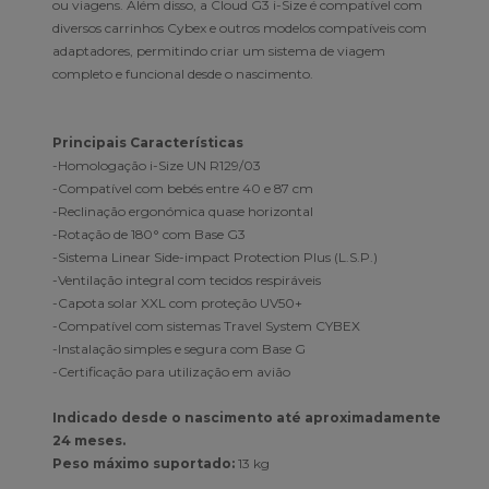
ou viagens. Além disso, a Cloud G3 i-Size é compatível com
diversos carrinhos Cybex e outros modelos compatíveis com
adaptadores, permitindo criar um sistema de viagem
completo e funcional desde o nascimento.
Principais Características
-Homologação i-Size UN R129/03
-Compatível com bebés entre 40 e 87 cm
-Reclinação ergonómica quase horizontal
-Rotação de 180° com Base G3
-Sistema Linear Side-impact Protection Plus (L.S.P.)
-Ventilação integral com tecidos respiráveis
-Capota solar XXL com proteção UV50+
-Compatível com sistemas Travel System CYBEX
-Instalação simples e segura com Base G
-Certificação para utilização em avião
Indicado desde o nascimento até aproximadamente
24 meses.
Peso máximo suportado:
13 kg