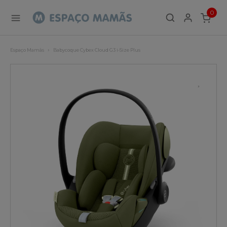
0
ITEMS
Espaço Mamãs
Babycoque Cybex Cloud G3 i-Size Plus