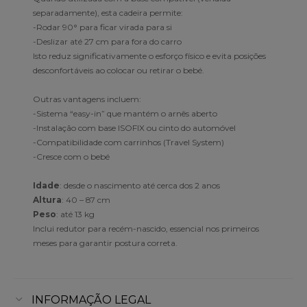
separadamente), esta cadeira permite:
-Rodar 90° para ficar virada para si
-Deslizar até 27 cm para fora do carro
Isto reduz significativamente o esforço físico e evita posições
desconfortáveis ao colocar ou retirar o bebé.
Outras vantagens incluem:
-Sistema “easy-in” que mantém o arnês aberto
-Instalação com base ISOFIX ou cinto do automóvel
-Compatibilidade com carrinhos (Travel System)
-Cresce com o bebé
Idade
: desde o nascimento até cerca dos 2 anos
Altura
: 40 – 87 cm
Peso
: até 13 kg
Inclui redutor para recém-nascido, essencial nos primeiros
meses para garantir postura correta.
INFORMAÇÃO LEGAL