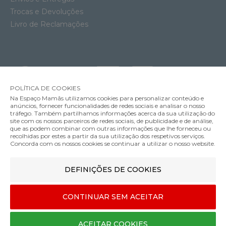
Trocas e Devoluções
Livro de Reclamações
POLÍTICA DE COOKIES
Na Espaço Mamãs utilizamos cookies para personalizar conteúdo e
anúncios, fornecer funcionalidades de redes sociais e analisar o nosso
tráfego. Também partilhamos informações acerca da sua utilização do
site com os nossos parceiros de redes sociais, de publicidade e de análise,
que as podem combinar com outras informações que lhe forneceu ou
MÉTODOS DE ENVIO
recolhidas por estes a partir da sua utilização dos respetivos serviços.
Concorda com os nossos cookies se continuar a utilizar o nosso website.
Babycoque Maxi-Cosi Pebble Slide Pro
DEFINIÇÕES DE COOKIES
MÉTODOS DE PAGAMENTO
269.99€
Cor
CONTINUAR SEM ACEITAR
Designed & developed by
Bsolus
ACEITAR COOKIES