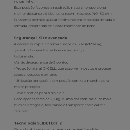
no carrinho.
Esta posição favorece a respiração natural, proporciona
melhor descanso e é ideal para recém-nascidos (40–60 cm).
O sistema permite ajustar facilmente entre posição deitada e
sentada, adaptando-se a cada momento do bebé.
Segurança i-Size avançada
A cadeira cumpre a norma europeia i-Size (R129/04),
garantindo elevados padrões de segurança.
Inclui ainda:
-Arnês de segurança de 3 pontos
-Proteção lateral G-CELL, que absorve impactos e protege
cabeça, pescoço e ombros
-Utilização obrigatória em posição contra a marcha para
maior proteção
-Leve e prática para o dia a dia
Com apenas cerca de 3,9 kg, é uma das cadeiras auto mais
leves da categoria, facilitando o transporte entre carro e
carrinho.
Tecnologia SLIDETECH 2
Quando utilizada com a base compatível (vendida