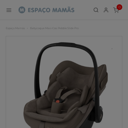
0
ITEMS
Espaço Mamãs
Babycoque Maxi-Cosi Pebble Slide Pro