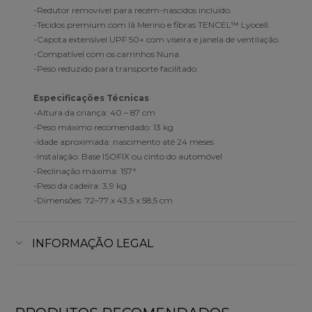
-Redutor removível para recém-nascidos incluído.
-Tecidos premium com lã Merino e fibras TENCEL™ Lyocell.
-Capota extensível UPF 50+ com viseira e janela de ventilação.
-Compatível com os carrinhos Nuna.
-Peso reduzido para transporte facilitado.
Especificações Técnicas
-Altura da criança: 40 – 87 cm
-Peso máximo recomendado: 13 kg
-Idade aproximada: nascimento até 24 meses
-Instalação: Base ISOFIX ou cinto do automóvel
-Reclinação máxima: 157°
-Peso da cadeira: 3,9 kg
-Dimensões: 72–77 x 43,5 x 58,5 cm
INFORMAÇÃO LEGAL