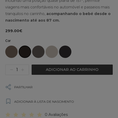
incluindo uma posição quase plana de 157°, permite
viagens mais confortáveis no automóvel e passeios mais
tranquilos no carrinho,
acompanhando o bebé desde o
nascimento até aos 87 cm.
299.00€
Cor
ADICIONAR AO CARRINHO
PARTILHAR
ADICIONAR À LISTA DE NASCIMENTO
0 Avaliações