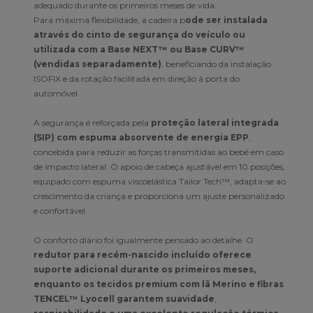
adequado durante os primeiros meses de vida.
Para máxima flexibilidade, a cadeira p
ode ser instalada
através do cinto de segurança do veículo ou
utilizada com a Base NEXT™ ou Base CURV™
(vendidas separadamente)
, beneficiando da instalação
ISOFIX e da rotação facilitada em direção à porta do
automóvel.
A segurança é reforçada pela
proteção lateral integrada
(SIP) com espuma absorvente de energia EPP
,
concebida para reduzir as forças transmitidas ao bebé em caso
de impacto lateral. O apoio de cabeça ajustável em 10 posições,
equipado com espuma viscoelástica Tailor Tech™, adapta-se ao
crescimento da criança e proporciona um ajuste personalizado
e confortável.
O conforto diário foi igualmente pensado ao detalhe. O
redutor para recém-nascido incluído oferece
suporte adicional durante os primeiros meses,
enquanto os tecidos premium com lã Merino e fibras
TENCEL™ Lyocell garantem suavidade
,