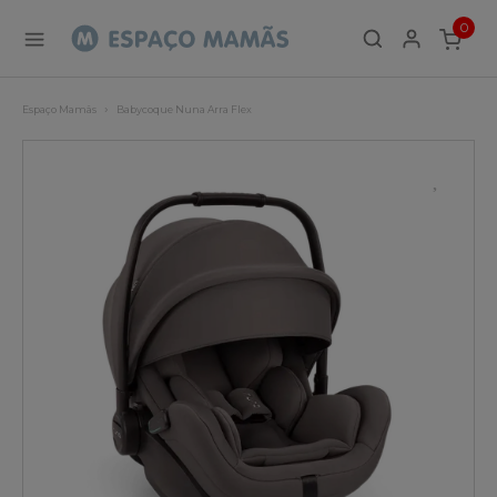
0
ITEMS
Espaço Mamãs
Babycoque Nuna Arra Flex