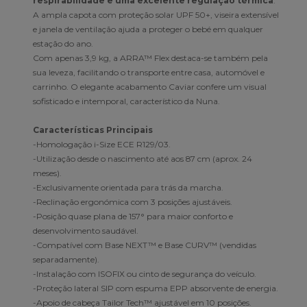
respirabilidade e uma excelente regulação térmica
.
A ampla capota com proteção solar UPF 50+, viseira extensível
e janela de ventilação ajuda a proteger o bebé em qualquer
estação do ano.
Com apenas 3,9 kg, a ARRA™ Flex destaca-se também pela
sua leveza, facilitando o transporte entre casa, automóvel e
carrinho. O elegante acabamento Caviar confere um visual
sofisticado e intemporal, característico da Nuna.
Características Principais
-Homologação i-Size ECE R129/03.
-Utilização desde o nascimento até aos 87 cm (aprox. 24
meses).
-Exclusivamente orientada para trás da marcha.
-Reclinação ergonómica com 3 posições ajustáveis.
-Posição quase plana de 157° para maior conforto e
desenvolvimento saudável.
-Compatível com Base NEXT™ e Base CURV™ (vendidas
separadamente).
-Instalação com ISOFIX ou cinto de segurança do veículo.
-Proteção lateral SIP com espuma EPP absorvente de energia.
-Apoio de cabeça Tailor Tech™ ajustável em 10 posições.