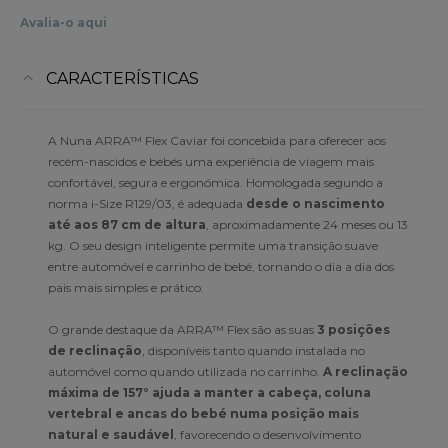
Avalia-o aqui
CARACTERÍSTICAS
A Nuna ARRA™ Flex Caviar foi concebida para oferecer aos
recém-nascidos e bebés uma experiência de viagem mais
confortável, segura e ergonómica. Homologada segundo a
norma i-Size R129/03, é adequada
desde o nascimento
até aos 87 cm de altura
, aproximadamente 24 meses ou 13
kg. O seu design inteligente permite uma transição suave
entre automóvel e carrinho de bebé, tornando o dia a dia dos
pais mais simples e prático.
O grande destaque da ARRA™ Flex são as suas
3 posições
de reclinação
, disponíveis tanto quando instalada no
automóvel como quando utilizada no carrinho.
A reclinação
máxima de 157° ajuda a manter a cabeça, coluna
vertebral e ancas do bebé numa posição mais
natural e saudável
, favorecendo o desenvolvimento