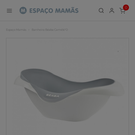
0
ITEMS
Espaço Mamãs
Banheira Béaba Camélé'O