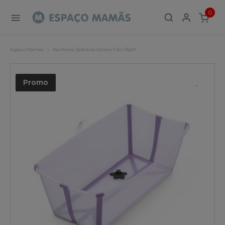
0
ITEMS
Espaço Mamãs
Banheira Dobrável Stokke Flexi Bath
Promo