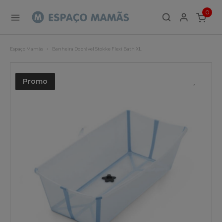
0
ITEMS
Espaço Mamãs
Banheira Dobrável Stokke Flexi Bath XL
Promo