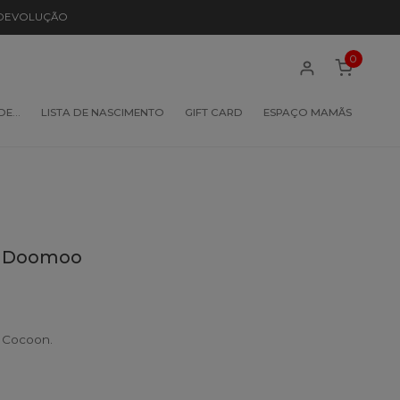
 DEVOLUÇÃO
0
 DE…
LISTA DE NASCIMENTO
GIFT CARD
ESPAÇO MAMÃS
n Doomoo
 Cocoon.