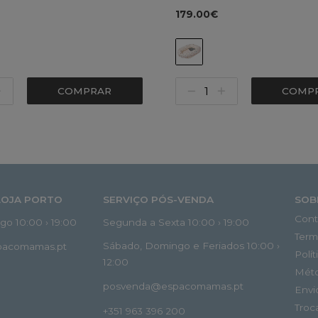
179.00€
COMPRAR
COMP
LOJA PORTO
SERVIÇO PÓS-VENDA
SOB
Cont
o 10:00 › 19:00
Segunda a Sexta 10:00 › 19:00
Term
Sábado, Domingo e Feriados 10:00 ›
spacomamas.pt
Polí
12:00
Mét
posvenda@espacomamas.pt
Envi
Troc
+351 963 396 200