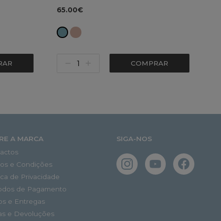
65.00€
RAR
COMPRAR
RE A MARCA
SIGA-NOS
actos
os e Condições
tica de Privacidade
odos de Pagamento
os e Entregas
as e Devoluções