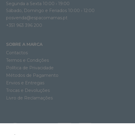
Segunda a Sexta 10:00 › 19:00
Sábado, Domingo e Feriados 10:00 › 12:00
posvenda@espacomamas.pt
+351 963 396 200
SOBRE A MARCA
Contactos
Termos e Condições
Política de Privacidade
Métodos de Pagamento
Envios e Entregas
Trocas e Devoluções
Livro de Reclamações