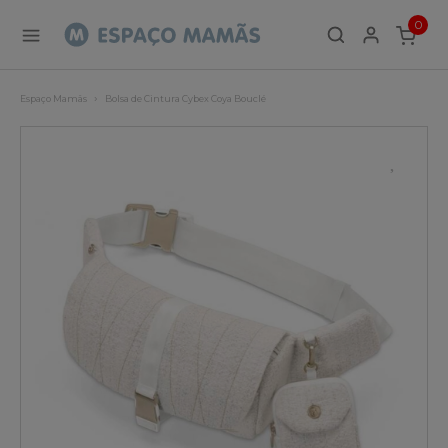
0
ITEMS
Espaço Mamãs
Bolsa de Cintura Cybex Coya Bouclé