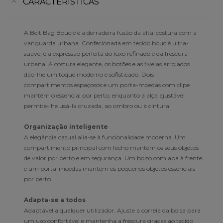
CARACTERÍSTICAS
A Belt Bag Bouclé é a derradeira fusão da alta-costura com a
vanguarda urbana. Confecionada em tecido bouclé ultra-
suave, é a expressão perfeita do luxo refinado e da frescura
urbana. A costura elegante, os botões e as fivelas arrojados
dão-lhe um toque moderno e sofisticado. Dois
compartimentos espaçosos e um porta-moedas com clipe
mantêm o essencial por perto, enquanto a alça ajustável
permite-lhe usá-la cruzada, ao ombro ou à cintura.
Organização inteligente
A elegância casual alia-se à funcionalidade moderna. Um
compartimento principal com fecho mantém os seus objetos
de valor por perto e em segurança. Um bolso com aba à frente
e um porta-moedas mantêm os pequenos objetos essenciais
por perto.
Adapta-se a todos
Adaptável a qualquer utilizador. Ajuste a correia da bolsa para
um uso confortável e mantenha a frescura graças ao tecido