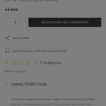
com as mãos ou como mochila.
49.99€
ADICIONAR AO CARRINHO
PARTILHAR
ADICIONAR À LISTA DE NASCIMENTO
0 Avaliações
Avalia-o aqui
CARACTERÍSTICAS
A prática e elegante bolsa de viagem ultracompacta protege o
seu carrinho de passeio ou carrinho ultracompacto da Maxi-