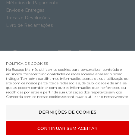
Métodos de Pagamento
Envios e Entregas
Trocas e Devoluções
Livro de Reclamações
POLÍTICA DE COOKIES
Na Espaço Mamãs utilizamos cookies para personalizar conteúdo e
anúncios, fornecer funcionalidades de redes sociais e analisar o nosso
tráfego. Também partilhamos informações acerca da sua utilização do
site com os nossos parceiros de redes sociais, de publicidade e de análise,
que as podem combinar com outras informações que lhe forneceu ou
MÉTODOS DE ENVIO
recolhidas por estes a partir da sua utilização dos respetivos serviços.
Concorda com os nossos cookies se continuar a utilizar o nosso website.
DEFINIÇÕES DE COOKIES
MÉTODOS DE PAGAMENTO
Mala de Viagem Maxi-Cosi Ultra Compacta
CONTINUAR SEM ACEITAR
49.99€