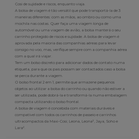
Cosi de sujidade e riscos, enquanto viaja.
A bolsa de viagem é tão versátil que pode transportá-la de 3
maneiras diferentes: com as mãos, ao ombro ou como uma
mochila nas costas. Quer faça uma viagem longa de
automóvel ou uma viagem de avião, a bolsa manterá o seu
carrinho protegido de riscos e sujidade. A bolsa de viagem é
aprovada pela maioria das companhias aéreas para levar
consigo no voo, mas, verifique sempre com a companhia aérea
com a qual irá viajar.
Tem um bolso discreto para adicionar dados de contato numa
etiqueta, para que os pais possam ser contactados caso a bolsa
se perca durante a viagem.
O bolso frontal 2 em 1, permite que armazene pequenos
objetos ao utilizar a bolsa do carrinho ou quando não estiver a
ser utilizada, pode dobrá-la e transformá-la numa embalagem
compacta utilizando o bolso frontal.
A bolsa de viagem é concebida com materiais duráveis e
compatível com todos os carrinhos de passeio e carrinhos
ultracompactos da Maxi-Cosi; Leona, Leona², Jaya, Soho e
Lara².