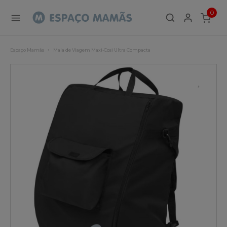
0
ITEMS
Espaço Mamãs
Mala de Viagem Maxi-Cosi Ultra Compacta