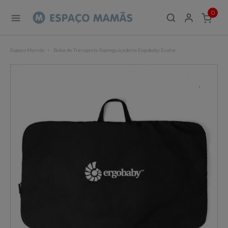
0
ITEMS
Espaço Mamãs
Bolsa de Transporte Espreguiçadeira Ergobaby Evolve