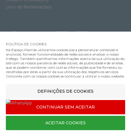
Livro de Reclamações
POLÍTICA DE COOKIES
Na Espaço Mamãs utilizamos cookies para personalizar conteúdo e
anúncios, fornecer funcionalidades de redes sociais e analisar o nosso
tráfego. Também partilhamos informações acerca da sua utilização do
site com os nossos parceiros de redes sociais, de publicidade e de análise,
que as podem combinar com outras informações que lhe forneceu ou
MÉTODOS DE ENVIO
recolhidas por estes a partir da sua utilização dos respetivos serviços.
Concorda com os nossos cookies se continuar a utilizar o nosso website.
DEFINIÇÕES DE COOKIES
MÉTODOS DE PAGAMENTO
Bolsa de Transporte Espreguiçadeira Ergobaby Evolve
CONTINUAR SEM ACEITAR
29.90€
Designed & developed by
Bsolus
ACEITAR COOKIES
©Espaço mamãs. Todos os direitos reservados
COMPRAR