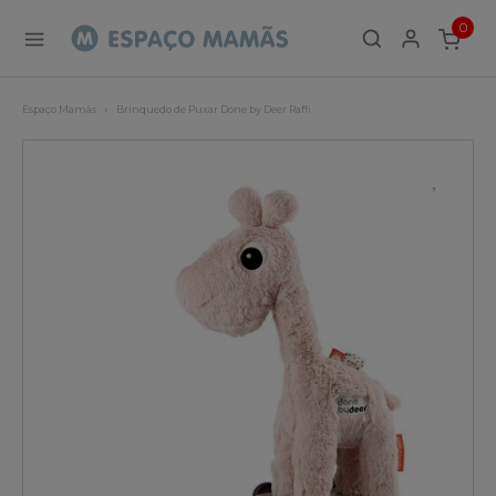
0
ITEMS
Espaço Mamãs
Brinquedo de Puxar Done by Deer Raffi