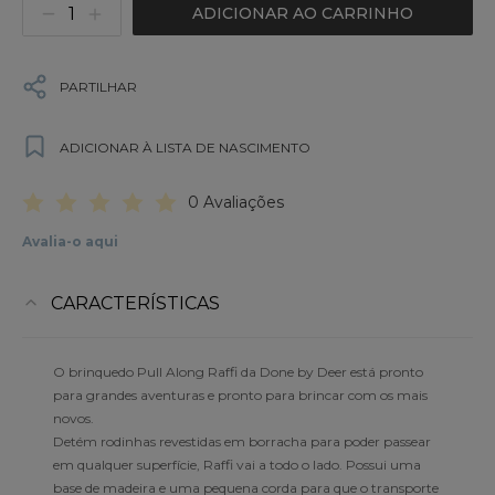
ADICIONAR AO CARRINHO
PARTILHAR
ADICIONAR À LISTA DE NASCIMENTO
0 Avaliações
Avalia-o aqui
CARACTERÍSTICAS
O brinquedo Pull Along Raffi da Done by Deer está pronto
para grandes aventuras e pronto para brincar com os mais
novos.
Detém rodinhas revestidas em borracha para poder passear
em qualquer superfície, Raffi vai a todo o lado. Possui uma
base de madeira e uma pequena corda para que o transporte