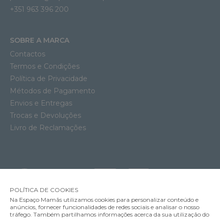
+351 963 396 200
SOBRE A MARCA
Contactos
Termos e Condições
Política de Privacidade
Métodos de Pagamento
Envios e Entregas
Trocas e Devoluções
Livro de Reclamações
POLÍTICA DE COOKIES
Na Espaço Mamãs utilizamos cookies para personalizar conteúdo e
anúncios, fornecer funcionalidades de redes sociais e analisar o nosso
tráfego. Também partilhamos informações acerca da sua utilização do