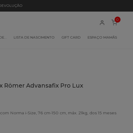
 DEVOLUÇÃO
0
 DE…
LISTA DE NASCIMENTO
GIFT CARD
ESPAÇO MAMÃS
ax Römer Advansafix Pro Lux
 com Norma i-Size, 76 cm-150 cm, máx. 21kg, dos 15 meses