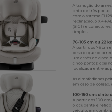
A transição do arnês
cinto de três ponto
com o sistema FLIP&
reclinação, o XP-PAD
(SICT) e conectores 
simples.
76-105 cm ou 22 kg
A partir dos 76 cm e
peso (o que ocorrer 
um arnês de cinco p
cinco pontos: dois n
localizada entre as 
As almofadinhas pei
em caso de colisão,
100-150 cm: cinto
A partir dos 100 cm 
o ocupante é retido
veículo, em combi