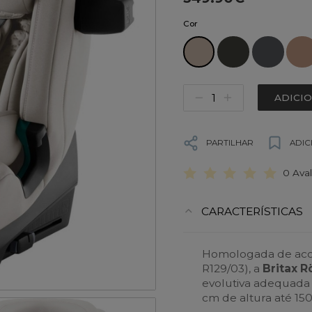
Cor
ADICI
PARTILHAR
ADIC
0 Ava
CARACTERÍSTICAS
Homologada de aco
R129/03), a
Britax 
evolutiva adequada p
cm de altura até 150