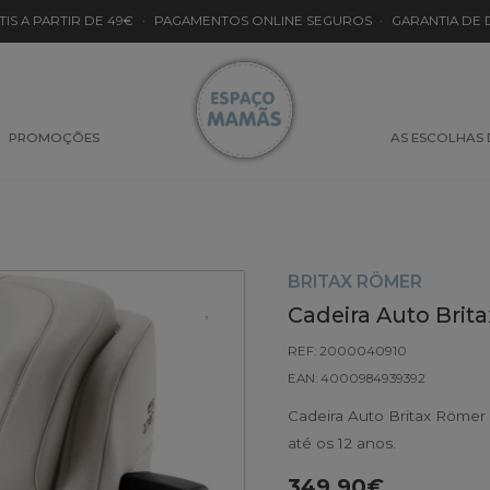
TIS A PARTIR DE 49€
·
PAGAMENTOS ONLINE SEGUROS
·
GARANTIA DE
PROMOÇÕES
AS ESCOLHAS
BRITAX RÖMER
Cadeira Auto Brit
REF: 2000040910
EAN: 4000984939392
Cadeira Auto Britax Römer
até os 12 anos.
349.90€