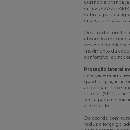
Quando a criança já 
cm), a ADVANSAFIX 
cobre a parte diago
criança em caso de 
De acordo com teste
absorção de impacto
pescoço da criança e
movimento da cabeç
confortável ao redo
Proteção lateral a
Esta cadeira auto e
quadris, graças ao 
acolchoamento suav
Laterais (SICT), qu
porta para minimizar
e o veículo.
De acordo com teste
reduz a força gera