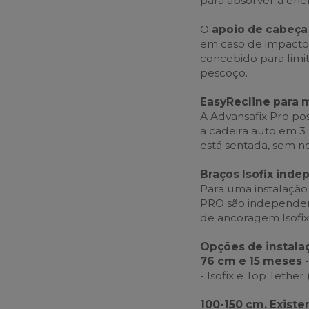
para absorver a ener
O
apoio de cabeça
em caso de impacto 
concebido para limi
pescoço.
EasyRecline para 
A Advansafix Pro pos
a cadeira auto em 3
está sentada, sem ne
Braços Isofix ind
Para uma instalação 
PRO são independen
de ancoragem Isofix
Opções de instala
76 cm e 15 meses -
- Isofix e Top Tethe
100-150 cm. Exist