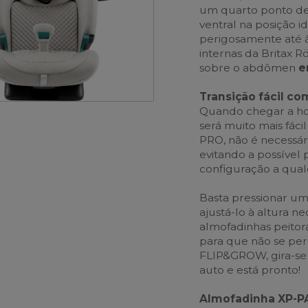
um quarto ponto de
ventral na posição i
perigosamente até à
internas da Britax 
sobre o abdômen
e
Transição fácil 
Quando chegar a hora
será muito mais fá
PRO, não é necessá
evitando a possível
configuração a qua
Basta pressionar um
ajustá-lo à altura n
almofadinhas peitorai
para que não se per
FLIP&GROW, gira-se 
auto e está pronto!
Almofadinha XP-P