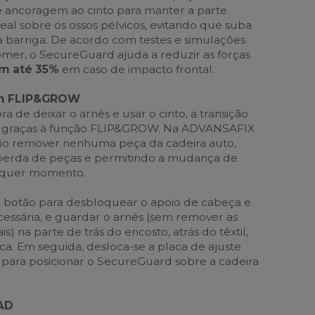
 ancoragem ao cinto para manter a parte
deal sobre os ossos pélvicos, evitando que suba
 barriga. De acordo com testes e simulações
Römer, o SecureGuard ajuda a reduzir as forças
m até 35%
em caso de impacto frontal.
com FLIP&GROW
 de deixar o arnês e usar o cinto, a transição
cil graças à função FLIP&GROW. Na ADVANSAFIX
rio remover nenhuma peça da cadeira auto,
 perda de peças e permitindo a mudança de
lquer momento.
 botão para desbloquear o apoio de cabeça e
ecessária, e guardar o arnês (sem remover as
s) na parte de trás do encosto, atrás do têxtil,
ca. Em seguida, desloca-se a placa de ajuste
para posicionar o SecureGuard sobre a cadeira
AD