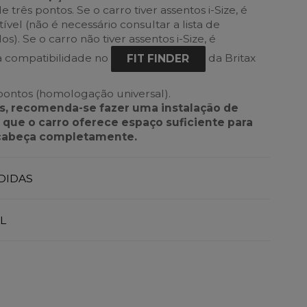
de três pontos. Se o carro tiver assentos i-Size, é
el (não é necessário consultar a lista de
). Se o carro não tiver assentos i-Size, é
 a compatibilidade no
da Britax
FIT FINDER
 pontos (homologação universal).
, recomenda-se fazer uma instalação de
r que o carro oferece espaço suficiente para
 cabeça completamente.
DIDAS
L