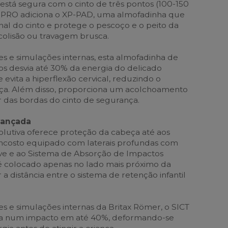
está segura com o cinto de três pontos (100-150
PRO adiciona o XP-PAD, uma almofadinha que
nal do cinto e protege o pescoço e o peito da
colisão ou travagem brusca.
s e simulações internas, esta almofadinha de
s desvia até 30% da energia do delicado
 evita a hiperflexão cervical, reduzindo o
a. Além disso, proporciona um acolchoamento
r das bordas do cinto de segurança.
vançada
volutiva oferece proteção da cabeça até aos
encosto equipado com laterais profundas com
e e ao Sistema de Absorção de Impactos
e é colocado apenas no lado mais próximo da
 a distância entre o sistema de retenção infantil
s e simulações internas da Britax Römer, o SICT
da num impacto em até 40%, deformando-se