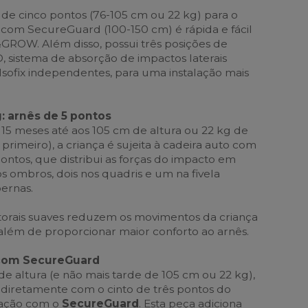
 de cinco pontos (76-105 cm ou 22 kg) para o
s com SecureGuard (100-150 cm) é rápida e fácil
GROW. Além disso, possui três posições de
, sistema de absorção de impactos laterais
Isofix independentes, para uma instalação mais
: arnês de 5 pontos
 15 meses até aos 105 cm de altura ou 22 kg de
primeiro), a criança é sujeita à cadeira auto com
ontos, que distribui as forças do impacto em
os ombros, dois nos quadris e um na fivela
pernas.
torais suaves reduzem os movimentos da criança
 além de proporcionar maior conforto ao arnês.
 com SecureGuard
de altura (e não mais tarde de 105 cm ou 22 kg),
 diretamente com o cinto de três pontos do
nação com o
SecureGuard
. Esta peça adiciona