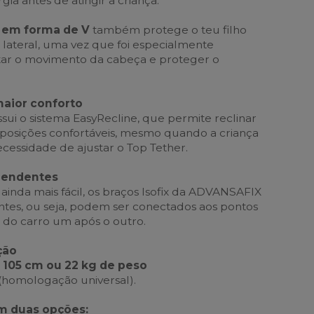
gia antes de atingir a criança.
 em forma de V
também protege o teu filho
lateral, uma vez que foi especialmente
tar o movimento da cabeça e proteger o
maior conforto
sui o sistema EasyRecline, que permite reclinar
 posições confortáveis, mesmo quando a criança
cessidade de ajustar o Top Tether.
ependentes
ainda mais fácil, os braços Isofix da ADVANSAFIX
tes, ou seja, podem ser conectados aos pontos
 do carro um após o outro.
ção
 105 cm ou 22 kg de peso
r (homologação universal).
em duas opções: