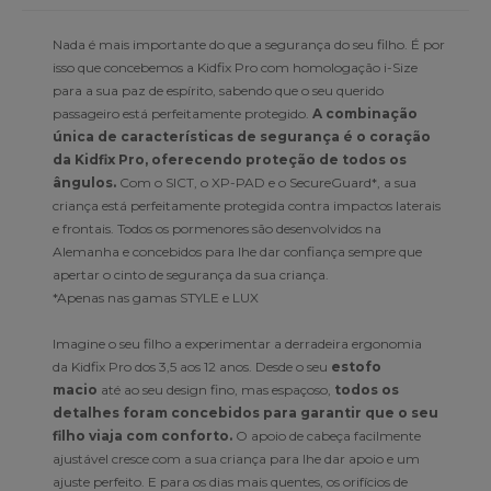
Nada é mais importante do que a segurança do seu filho. É por
isso que concebemos a Kidfix Pro com homologação i-Size
para a sua paz de espírito, sabendo que o seu querido
passageiro está perfeitamente protegido.
A combinação
única de características de segurança é o coração
da Kidfix Pro, oferecendo proteção de todos os
ângulos.
Com o SICT, o XP-PAD e o SecureGuard*, a sua
criança está perfeitamente protegida contra impactos laterais
e frontais. Todos os pormenores são desenvolvidos na
Alemanha e concebidos para lhe dar confiança sempre que
apertar o cinto de segurança da sua criança.
*Apenas nas gamas STYLE e LUX
Imagine o seu filho a experimentar a derradeira ergonomia
da Kidfix Pro dos 3,5 aos 12 anos. Desde o seu
estofo
macio
até ao seu design fino, mas espaçoso,
todos os
detalhes foram concebidos para garantir que o seu
filho viaja com conforto.
O apoio de cabeça facilmente
ajustável cresce com a sua criança para lhe dar apoio e um
ajuste perfeito. E para os dias mais quentes, os orifícios de