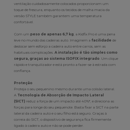
ventilação cuidadosamente colocados proporcionam um
toque de frescura, enquanto os tecidos de malha macia da
versão STYLE também garantem uma temperatura
confortável.
Com um
peso de apenas 6,7 kg
, a Kidfix Pro é uma pena
leve no mundo das cadeiras auto. Imaginem a
facilidade
de
deslocar sem esforço a cadeira auto entre carros, sem as
habituais complicações.
A instalação é tão simples como
segura, graças ao sistema ISOFIX integrado
. Um clique
rápido e tranquilizador e está pronto a fazer-se à estrada com
confiança.
Proteção
Proteja o seu pequenino mesmo durante uma colisão lateral.
A
Tecnologia de Absorção de Impacto Lateral
(SICT)
reduz a força de um impacto até 40%*, e direciona as
forças para longe do seu pequenote. Basta fixar a SICT na parte
lateral da cadeira auto e o seu filho está seguro. Graças à
correia do SICT, o dispositivo de segurança fica firmemente
ligado à cadeira auto e não se pode perder.