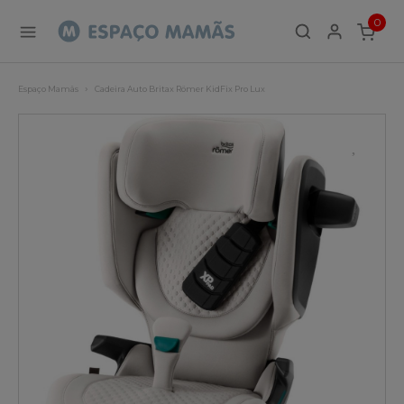
0
ITEMS
Espaço Mamãs
Cadeira Auto Britax Römer KidFix Pro Lux