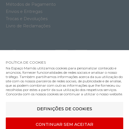
Métodos de Pagamento
Envios e Entregas
Trocas e Devoluções
Livro de Reclamações
POLÍTICA DE COOKIES
Na Espaço Mamãs utilizamos cookies para personalizar conteúdo e
anúncios, fornecer funcionalidades de redes sociais e analisar o nosso
tráfego. Também partilhamos informações acerca da sua utilização do
site com os nossos parceiros de redes sociais, de publicidade e de análise,
que as podem combinar com outras informações que lhe forneceu ou
MÉTODOS DE ENVIO
recolhidas por estes a partir da sua utilização dos respetivos serviços.
Concorda com os nossos cookies se continuar a utilizar o nosso website.
Cadeira Auto Britax Römer KidFix Pro Lux
DEFINIÇÕES DE COOKIES
MÉTODOS DE PAGAMENTO
269.90€
Cor
CONTINUAR SEM ACEITAR