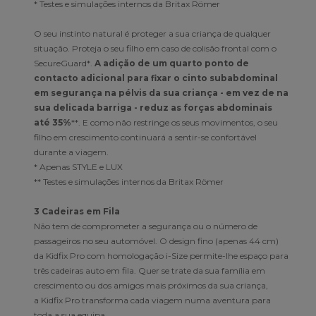
* Testes e simulações internos da Britax Römer
O seu instinto natural é proteger a sua criança de qualquer
situação. Proteja o seu filho em caso de colisão frontal com o
SecureGuard*.
A adição de um quarto ponto de
contacto adicional para fixar o cinto subabdominal
em segurança na pélvis da sua criança - em vez de na
sua delicada barriga - reduz as forças abdominais
até 35%
**. E como não restringe os seus movimentos, o seu
filho em crescimento continuará a sentir-se confortável
durante a viagem.
* Apenas STYLE e LUX
** Testes e simulações internos da Britax Römer
3 Cadeiras em Fila
Não tem de comprometer a segurança ou o número de
passageiros no seu automóvel. O design fino (apenas 44 cm)
da Kidfix Pro com homologação i-Size permite-lhe espaço para
três cadeiras auto em fila. Quer se trate da sua família em
crescimento ou dos amigos mais próximos da sua criança,
a Kidfix Pro transforma cada viagem numa aventura para
toda a sua equipa.