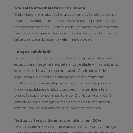
Até seis vezes mais respirabilidade
Cada viagem é muito fácil graças à ventilação total e a uma
malha inovadora que é até seis vezes mais respirável do que
tecidos comparáveis. Os orifícios de ventilação colocados com
precisão não só permitem a circulação do ar, mas também a
saída completa do assento – eliminando o calor.
Longa usabilidade
Segurança que dura mais. Um assento espaçoso dá ao seu filho
espaço para crescer até aos sete anos de idade – mais três anos
do que as cadeiras auto comparáveis. As almofadas de
segurança e o encosto de cabeça são completamente
ajustáveis para uma adaptação perfeita em qualquer idade.
Maior usabilidade significa que o seu filho também terá
proteção superior por mais tempo. O airbag integrado foi
concebido para proteger uma variedade de tamanhos de
corpos – segurança sem paralelo ao longo dos anos.
Reduz as forças do impacto lateral em 20%
25% dos acidentes rodoviários são colisões laterais. A Proteção
Linear contra Impactos Laterais Avançada reduz a força do