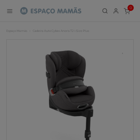
0
ITEMS
Espaço Mamãs
Cadeira Auto Cybex Anoris T2 i-Size Plus