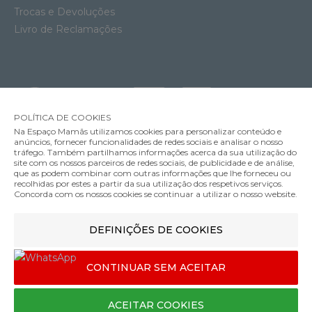
Trocas e Devoluções
Livro de Reclamações
POLÍTICA DE COOKIES
Na Espaço Mamãs utilizamos cookies para personalizar conteúdo e
anúncios, fornecer funcionalidades de redes sociais e analisar o nosso
tráfego. Também partilhamos informações acerca da sua utilização do
site com os nossos parceiros de redes sociais, de publicidade e de análise,
que as podem combinar com outras informações que lhe forneceu ou
MÉTODOS DE ENVIO
recolhidas por estes a partir da sua utilização dos respetivos serviços.
Concorda com os nossos cookies se continuar a utilizar o nosso website.
Cadeira Auto Cybex Anoris T2 i-Size Plus
DEFINIÇÕES DE COOKIES
MÉTODOS DE PAGAMENTO
649.95€
Cor
CONTINUAR SEM ACEITAR
Designed & developed by
Bsolus
ACEITAR COOKIES
©Espaço mamãs. Todos os direitos reservados