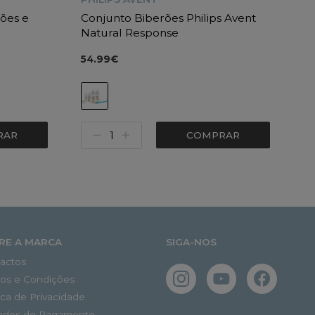
ões e
Conjunto Biberões Philips Avent
Natural Response
54.99€
RAR
COMPRAR
RE A MARCA
SIGA-NOS
actos
os e Condições
tica de Privacidade
odos de Pagamento