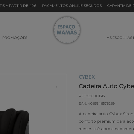
TIS A PARTIR DE 49€
·
PAGAMENTOS ONLINE SEGUROS
·
GARANTIA DE
PROMOÇÕES
AS ESCOLHAS
CYBEX
Cadeira Auto Cybex
REF: 526001315
EAN: 4063846578269
A cadeira auto Cybex Siron
conforto premium para aco
meses até aproximadament