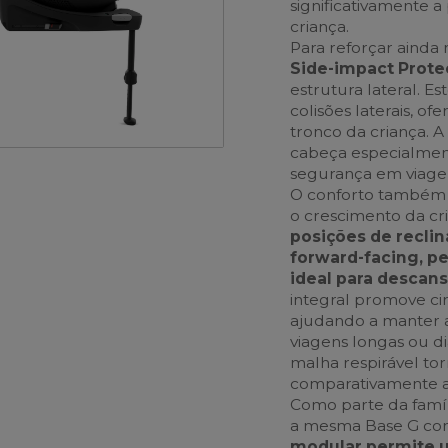
significativamente 
criança.
Para reforçar ainda 
Side-impact Protect
estrutura lateral. E
colisões laterais, o
tronco da criança. 
cabeça especialmen
segurança em viag
O conforto também
o crescimento da cr
posições de recli
forward-facing, p
ideal para descans
integral promove cir
ajudando a manter 
viagens longas ou di
malha respirável tor
comparativamente ao
Como parte da famíli
a mesma Base G com
modular permite u