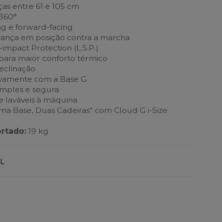
ças entre 61 e 105 cm
 360°
ing e forward-facing
rança em posição contra a marcha
-impact Protection (L.S.P.)
 para maior conforto térmico
reclinação
ivamente com a Base G
simples e segura
e laváveis à máquina
a Base, Duas Cadeiras” com Cloud G i-Size
rtado:
19 kg
L