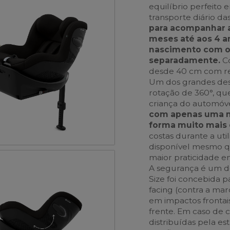
equilíbrio perfeito
transporte diário da
para acompanhar 
meses até aos 4 a
nascimento com o
separadamente.
Co
desde 40 cm com re
Um dos grandes dest
rotação de 360°, que 
criança do automóv
com apenas uma mã
forma muito mais
costas durante a uti
disponível mesmo qu
maior praticidade e
A segurança é um dos
Size foi concebida p
facing (contra a ma
em impactos frontai
frente. Em caso de c
distribuídas pela es