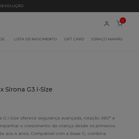
 DEVOLUÇÃO
0
 DE…
LISTA DE NASCIMENTO
GIFT CARD
ESPAÇO MAMÃS
 Sirona G3 i-Size
a G i-Size oferece segurança avançada, rotação 360° e
mpanhar o crescimento da criança desde os primeiros
e aos 4 anos. Compatível com a Base G, combina