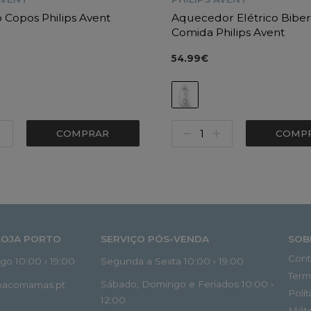
 Copos Philips Avent
Aquecedor Elétrico Biber
Comida Philips Avent
54.99€
COMPRAR
COMP
LOJA PORTO
SERVIÇO PÓS-VENDA
SOB
Cont
o 10:00 › 19:00
Segunda a Sexta 10:00 › 19:00
Term
Sábado, Domingo e Feriados 10:00 ›
spacomamas.pt
Polí
12:00
Mét