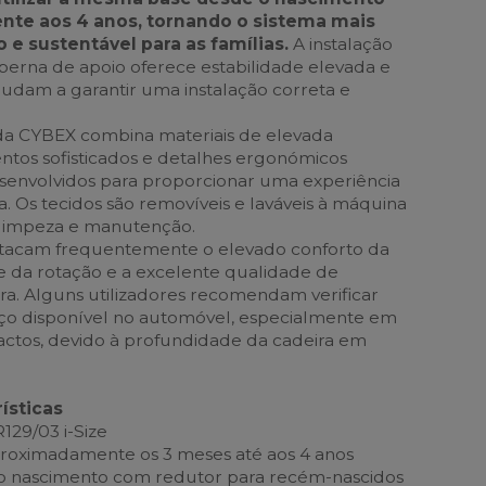
te aos 4 anos, tornando o sistema mais
 e sustentável para as famílias.
A instalação
 perna de apoio oferece estabilidade elevada e
ajudam a garantir uma instalação correta e
a CYBEX combina materiais de elevada
tos sofisticados e detalhes ergonómicos
envolvidos para proporcionar uma experiência
. Os tecidos são removíveis e laváveis à máquina
a limpeza e manutenção.
estacam frequentemente o elevado conforto da
de da rotação e a excelente qualidade de
ra. Alguns utilizadores recomendam verificar
ço disponível no automóvel, especialmente em
ctos, devido à profundidade da cadeira em
ísticas
29/03 i-Size
proximadamente os 3 meses até aos 4 anos
o nascimento com redutor para recém-nascidos