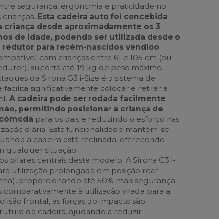
 entre segurança, ergonomia e praticidade no
s crianças.
Esta cadeira auto foi concebida
a criança desde aproximadamente os 3
nos de idade, podendo ser utilizada desde o
 redutor para recém-nascidos vendido
mpatível com crianças entre 61 e 105 cm (ou
dutor), suporta até 19 kg de peso máximo.
aques da Sirona G3 i-Size é o sistema de
facilita significativamente colocar e retirar a
el.
A cadeira pode ser rodada facilmente
o, permitindo posicionar a criança de
 cómoda
para os pais e reduzindo o esforço nas
lização diária. Esta funcionalidade mantém-se
ando a cadeira está reclinada, oferecendo
m qualquer situação.
 pilares centrais deste modelo. A Sirona G3 i-
ara utilização prolongada em posição rear-
rcha), proporcionando até 50% mais segurança
s comparativamente à utilização virada para a
olisão frontal, as forças do impacto são
trutura da cadeira, ajudando a reduzir