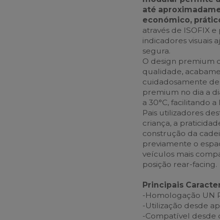
até aproximadamen
económico, prático
através de ISOFIX e
indicadores visuais 
segura.
O design premium d
qualidade, acabamen
cuidadosamente des
premium no dia a dia
a 30°C, facilitando 
Pais utilizadores d
criança, a praticida
construção da cadei
previamente o espa
veículos mais compa
posição rear-facing.
Principais Caracter
-Homologação UN R1
-Utilização desde a
-Compatível desde 