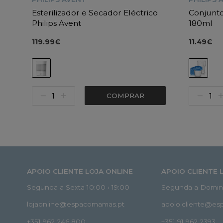
Esterilizador e Secador Eléctrico
Conjunto
Philips Avent
180ml
119.99€
11.49€
COMPRAR
APOIO CLIENTE LOJA ONLINE
APOIO CLIENTE 
Segunda a Sexta 10:00 › 19:00
Segunda a Doming
lojaonline@espacomamas.pt
apoio.cliente@e
+351 962 246 800
+351 91 962 2393