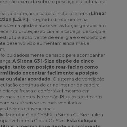
a pressão exercida sobre o pescoço e a coluna da
mais a proteção, a cadeira inclui o sistema
Linear
ion (L.S.P.),
integrado diretamente na
ste sistema ajuda a absorver as forças geradas em
ferecendo proteção adicional à cabeça, pescoço e
A estrutura absorvente de energia e o encosto de
te desenvolvido aumentam ainda mais a
em.
 foi cuidadosamente pensado para acompanhar
iança.
A Sirona G3 i-Size dispõe de cinco
nação, tanto em posição rear-facing como
ermitindo encontrar facilmente a posição
ar ou viajar acordado.
O sistema de ventilação
culação contínua de ar no interior da cadeira,
a criança fresca e confortável mesmo em
as mais quentes. Na versão Plus, os tecidos em
nam-se até seis vezes mais ventilados
s tecidos convencionais.
a Modular G da CYBEX, a Sirona G i-Size utiliza
patível com a Cloud G i-Size.
Esta solução
tilizar a mesma base desde o nascimento